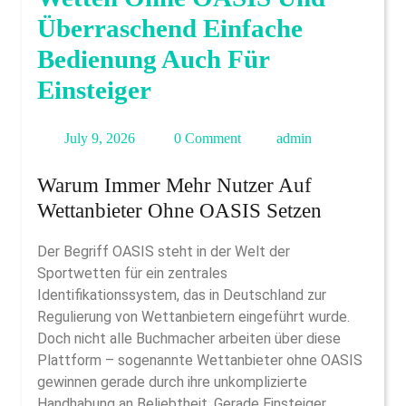
Überraschend Einfache
Bedienung Auch Für
Einsteiger
July
admin
July 9, 2026
0 Comment
admin
9,
Warum Immer Mehr Nutzer Auf
2026
Wettanbieter Ohne OASIS Setzen
Der Begriff OASIS steht in der Welt der
Sportwetten für ein zentrales
Identifikationssystem, das in Deutschland zur
Regulierung von Wettanbietern eingeführt wurde.
Doch nicht alle Buchmacher arbeiten über diese
Plattform – sogenannte Wettanbieter ohne OASIS
gewinnen gerade durch ihre unkomplizierte
Handhabung an Beliebtheit. Gerade Einsteiger