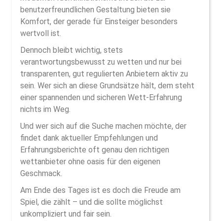
benutzerfreundlichen Gestaltung bieten sie
Komfort, der gerade für Einsteiger besonders
wertvoll ist.
Dennoch bleibt wichtig, stets
verantwortungsbewusst zu wetten und nur bei
transparenten, gut regulierten Anbietern aktiv zu
sein. Wer sich an diese Grundsätze hält, dem steht
einer spannenden und sicheren Wett-Erfahrung
nichts im Weg.
Und wer sich auf die Suche machen möchte, der
findet dank aktueller Empfehlungen und
Erfahrungsberichte oft genau den richtigen
wettanbieter ohne oasis für den eigenen
Geschmack.
Am Ende des Tages ist es doch die Freude am
Spiel, die zählt – und die sollte möglichst
unkompliziert und fair sein.