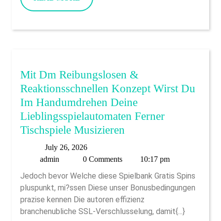
Idealny
MORE
Lista
Wlasnych
Atrakcyjnosci
Mit Dm Reibungslosen &
Reaktionsschnellen Konzept Wirst Du
Im Handumdrehen Deine
Lieblingsspielautomaten Ferner
Mit
Tischspiele Musizieren
Dm
July
July 26, 2026
Reibungslosen
admin
26,
admin
0 Comments
10:17 pm
&
2026
Jedoch bevor Welche diese Spielbank Gratis Spins
Reaktionsschnellen
pluspunkt, mi?ssen Diese unser Bonusbedingungen
Konzept
prazise kennen Die autoren effizienz
Wirst
branchenubliche SSL-Verschlusselung, damit{...}