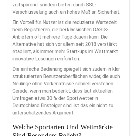
zeitsparend, sondern bieten durch SSL-
Verschlüsselung auch ein hohes Maß an Sicherheit.
Ein Vorteil für Nutzer ist die reduzierte Wartezeit
beim Registrieren, die bei klassischen OASIS-
Anbietern oft mehrere Tage dauern kann. Die
Alternative hat sich vor allem seit 2018 verstärkt
etabliert, als immer mehr Start-ups im Wettmarkt
innovative Lösungen einführten.
Die einfache Bedienung spiegelt sich zudem in klar
strukturierten Benutzeroberflächen wider, die auch
Neulinge ohne Vorkenntnisse schnell verstehen.
Gerade, wenn man bedenkt, dass laut aktuellen
Umfragen etwa 30 % der Sportwetter in
Deutschland Einsteiger sind, ist das ein nicht zu
unterschätzendes Argument.
Welche Sportarten Und Wettmärkte
Sind Besonders Beliebt?