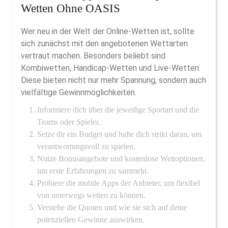
Wetten Ohne OASIS
Wer neu in der Welt der Online-Wetten ist, sollte
sich zunächst mit den angebotenen Wettarten
vertraut machen. Besonders beliebt sind
Kombiwetten, Handicap-Wetten und Live-Wetten.
Diese bieten nicht nur mehr Spannung, sondern auch
vielfältige Gewinnmöglichkeiten.
Informiere dich über die jeweilige Sportart und die
Teams oder Spieler.
Setze dir ein Budget und halte dich strikt daran, um
verantwortungsvoll zu spielen.
Nutze Bonusangebote und kostenlose Wettoptionen,
um erste Erfahrungen zu sammeln.
Probiere die mobile Apps der Anbieter, um flexibel
von unterwegs wetten zu können.
Verstehe die Quoten und wie sie sich auf deine
potenziellen Gewinne auswirken.