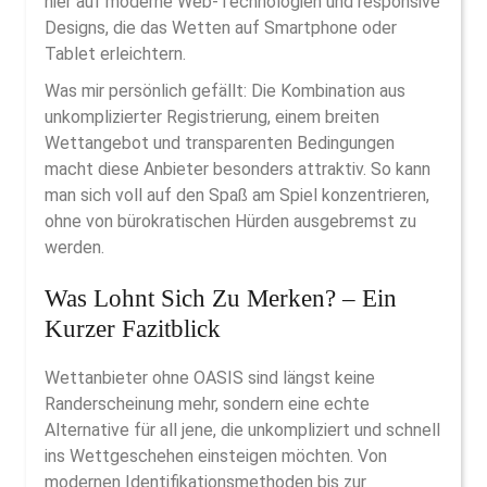
hier auf moderne Web-Technologien und responsive
Designs, die das Wetten auf Smartphone oder
Tablet erleichtern.
Was mir persönlich gefällt: Die Kombination aus
unkomplizierter Registrierung, einem breiten
Wettangebot und transparenten Bedingungen
macht diese Anbieter besonders attraktiv. So kann
man sich voll auf den Spaß am Spiel konzentrieren,
ohne von bürokratischen Hürden ausgebremst zu
werden.
Was Lohnt Sich Zu Merken? – Ein
Kurzer Fazitblick
Wettanbieter ohne OASIS sind längst keine
Randerscheinung mehr, sondern eine echte
Alternative für all jene, die unkompliziert und schnell
ins Wettgeschehen einsteigen möchten. Von
modernen Identifikationsmethoden bis zur