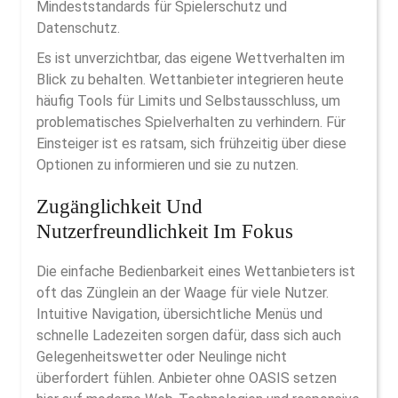
Mindeststandards für Spielerschutz und
Datenschutz.
Es ist unverzichtbar, das eigene Wettverhalten im
Blick zu behalten. Wettanbieter integrieren heute
häufig Tools für Limits und Selbstausschluss, um
problematisches Spielverhalten zu verhindern. Für
Einsteiger ist es ratsam, sich frühzeitig über diese
Optionen zu informieren und sie zu nutzen.
Zugänglichkeit Und
Nutzerfreundlichkeit Im Fokus
Die einfache Bedienbarkeit eines Wettanbieters ist
oft das Zünglein an der Waage für viele Nutzer.
Intuitive Navigation, übersichtliche Menüs und
schnelle Ladezeiten sorgen dafür, dass sich auch
Gelegenheitswetter oder Neulinge nicht
überfordert fühlen. Anbieter ohne OASIS setzen