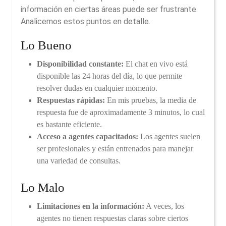
información en ciertas áreas puede ser frustrante.
Analicemos estos puntos en detalle.
Lo Bueno
Disponibilidad constante:
El chat en vivo está
disponible las 24 horas del día, lo que permite
resolver dudas en cualquier momento.
Respuestas rápidas:
En mis pruebas, la media de
respuesta fue de aproximadamente 3 minutos, lo cual
es bastante eficiente.
Acceso a agentes capacitados:
Los agentes suelen
ser profesionales y están entrenados para manejar
una variedad de consultas.
Lo Malo
Limitaciones en la información:
A veces, los
agentes no tienen respuestas claras sobre ciertos