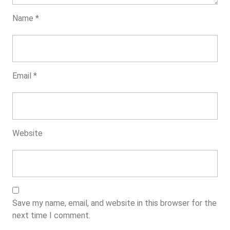
Name
*
Email
*
Website
Save my name, email, and website in this browser for the
next time I comment.