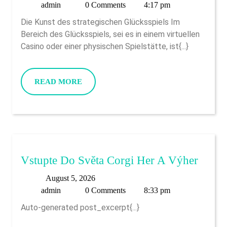
Gewinnbring
Scam
admin
31,
admin
0 Comments
4:17 pm
Casino-
As
2026
Die Kunst des strategischen Glücksspiels Im
Kapital
Opposed
Bereich des Glücksspiels, sei es in einem virtuellen
Und
To
Casino oder einer physischen Spielstätte, ist{...}
Schätze
Including
Bemerkenswe
Rubbing
READ
READ MORE
Belohnunge
MORE
Vstup
Vstupte Do Světa Corgi Her A Výher
Do
August
August 5, 2026
Světa
admin
5,
admin
0 Comments
8:33 pm
Corgi
2026
Auto-generated post_excerpt{...}
Her