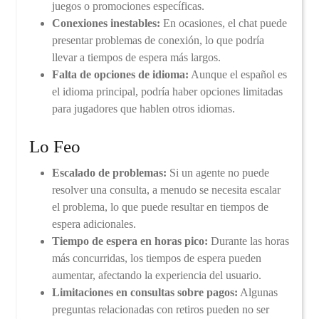
juegos o promociones específicas.
Conexiones inestables:
En ocasiones, el chat puede
presentar problemas de conexión, lo que podría
llevar a tiempos de espera más largos.
Falta de opciones de idioma:
Aunque el español es
el idioma principal, podría haber opciones limitadas
para jugadores que hablen otros idiomas.
Lo Feo
Escalado de problemas:
Si un agente no puede
resolver una consulta, a menudo se necesita escalar
el problema, lo que puede resultar en tiempos de
espera adicionales.
Tiempo de espera en horas pico:
Durante las horas
más concurridas, los tiempos de espera pueden
aumentar, afectando la experiencia del usuario.
Limitaciones en consultas sobre pagos:
Algunas
preguntas relacionadas con retiros pueden no ser