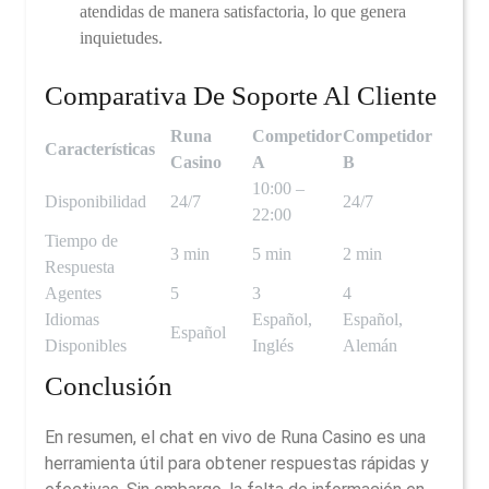
atendidas de manera satisfactoria, lo que genera
inquietudes.
Comparativa De Soporte Al Cliente
Runa
Competidor
Competidor
Características
Casino
A
B
10:00 –
Disponibilidad
24/7
24/7
22:00
Tiempo de
3 min
5 min
2 min
Respuesta
Agentes
5
3
4
Idiomas
Español,
Español,
Español
Disponibles
Inglés
Alemán
Conclusión
En resumen, el chat en vivo de Runa Casino es una
herramienta útil para obtener respuestas rápidas y