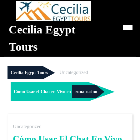
Skip
to
content
Cecilia Egypt
Op
Me
Tours
Uncategorized
Cecilia Egypt Tours
Cómo Usar el Chat en Vivo en
runa casino
Uncategorized
Cómo Usar El Chat En Vivo