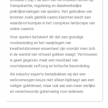
transparantie, regulering en daadwerkelijke
praktijkervaringen van spelers. Het gebruiken van
bronnen zoals gamblii casino klachten biedt een
waardevol kompas in het complexe landscape van
online casino’s.
Voor spelers betekent dit dat een grondige
voorbereiding en het raadplegen van
kwaliteitsbronnen essentieel zijn voordat men zich
in de wereld van virtueel gokken waagt. Vertrouwen
is geen gegeven, maar een resultaat van
voortdurende zelfzorg en kritische beoordeling.
Als industry experts benadrukken wij dat een
weloverwogen keuze niet alleen bijdraagt aan een
veiliger gokklimaat, maar ook aan een meer eerlijke
en verantwoorde gokervaring voor iedereen.