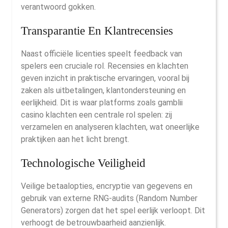
verantwoord gokken.
Transparantie En Klantrecensies
Naast officiële licenties speelt feedback van
spelers een cruciale rol. Recensies en klachten
geven inzicht in praktische ervaringen, vooral bij
zaken als uitbetalingen, klantondersteuning en
eerlijkheid. Dit is waar platforms zoals gamblii
casino klachten een centrale rol spelen: zij
verzamelen en analyseren klachten, wat oneerlijke
praktijken aan het licht brengt.
Technologische Veiligheid
Veilige betaalopties, encryptie van gegevens en
gebruik van externe RNG-audits (Random Number
Generators) zorgen dat het spel eerlijk verloopt. Dit
verhoogt de betrouwbaarheid aanzienlijk.