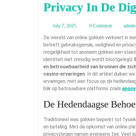
Privacy In De Di
July
July 7, 2025
0 Comment
admin
7,
De wereld van online gokken verkeert in een voortdurende staat van transformatie, vooral wat
2025
betreft gebruiksgemak, veiligheid en priva
mogelijkheid tot anoniem gokken een steeds
identiteit niet onnodig wordt blootgelegd.
en betrouwbaarheid van bronnen die zich 
casino-ervaringen
. In dit artikel duiken w
ervaringen, met een focus op de hedendaag
blik op betrouwbare platforms zoals
anony
De Hedendaagse Behoe
Traditioneel was gokken beperkt tot fysieke
en betaling. Met de opkomst van online pla
privacyzorgen namen eveneens toe. Veel sp