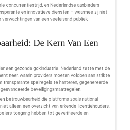
ale concurrentiestrijd, en Nederlandse aanbieders
ransparante en innovatieve diensten – waarmee zij niet
e verwachtingen van een veeleisend publiek
baarheid: De Kern Van Een
 onder een gezonde gokindustrie. Nederland zette met de
ment neer, waarin providers moeten voldoen aan strikte
 om transparante spelregels te hanteren, gegenereerde
in geavanceerde beveiligingsmaatregelen.
t en betrouwbaarheid die platforms zoals national
niet alleen een overzicht van erkende licentiehouders,
pelers toegang hebben tot geverifieerde en