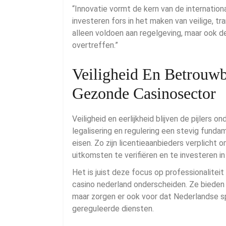
“Innovatie vormt de kern van de internation
investeren fors in het maken van veilige, t
alleen voldoen aan regelgeving, maar ook d
overtreffen.”
Veiligheid En Betrouw
Gezonde Casinosector
Veiligheid en eerlijkheid blijven de pijlers
legalisering en regulering een stevig funda
eisen. Zo zijn licentieaanbieders verplicht
uitkomsten te verifiëren en te investeren 
Het is juist deze focus op professionalitei
casino nederland onderscheiden. Ze bieden 
maar zorgen er ook voor dat Nederlandse s
gereguleerde diensten.