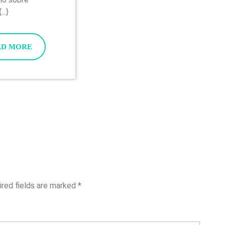
..}
Durante
To
Maleabilidad
Educate
De
Yourself
READ
AD MORE
MORE
Sus
On
Caracteristicas
ired fields are marked
*