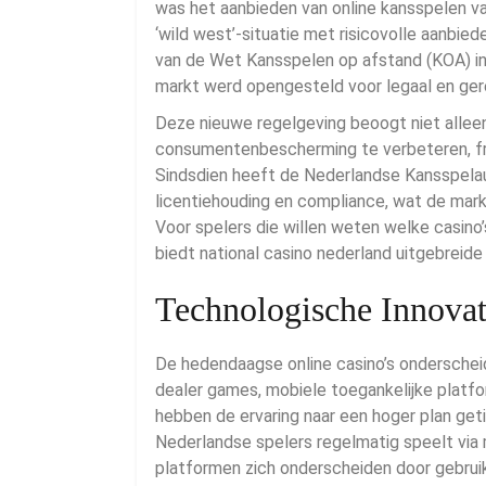
was het aanbieden van online kansspelen va
‘wild west’-situatie met risicovolle aanbie
van de Wet Kansspelen op afstand (KOA) in
markt werd opengesteld voor legaal en ger
Deze nieuwe regelgeving beoogt niet alleen
consumentenbescherming te verbeteren, fra
Sindsdien heeft de Nederlandse Kansspelau
licentiehouding en compliance, wat de mar
Voor spelers die willen weten welke casino
biedt national casino nederland uitgebreide
Technologische Innova
De hedendaagse online casino’s onderscheid
dealer games, mobiele toegankelijke platf
hebben de ervaring naar een hoger plan get
Nederlandse spelers regelmatig speelt via 
platformen zich onderscheiden door gebruiks