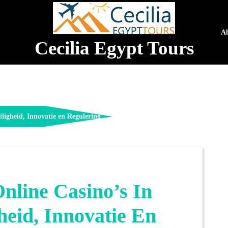
A
Cecilia Egypt Tours
iligheid, Innovatie en Regulering
nline Casino’s In
heid, Innovatie En