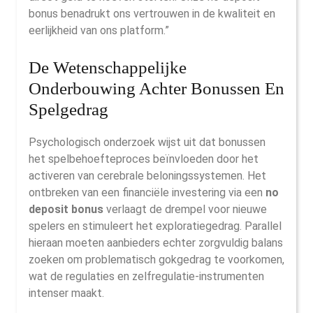
bonus benadrukt ons vertrouwen in de kwaliteit en
eerlijkheid van ons platform.”
De Wetenschappelijke
Onderbouwing Achter Bonussen En
Spelgedrag
Psychologisch onderzoek wijst uit dat bonussen
het spelbehoefteproces beïnvloeden door het
activeren van cerebrale beloningssystemen. Het
ontbreken van een financiële investering via een
no
deposit bonus
verlaagt de drempel voor nieuwe
spelers en stimuleert het exploratiegedrag. Parallel
hieraan moeten aanbieders echter zorgvuldig balans
zoeken om problematisch gokgedrag te voorkomen,
wat de regulaties en zelfregulatie-instrumenten
intenser maakt.