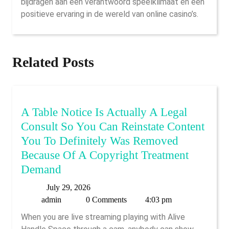
bijdragen aan een verantwoord speelklimaat en een
positieve ervaring in de wereld van online casino’s.
Related Posts
A Table Notice Is Actually A Legal
Consult So You Can Reinstate Content
You To Definitely Was Removed
Because Of A Copyright Treatment
A
Demand
Table
July
July 29, 2026
Notice
admin
29,
admin
0 Comments
4:03 pm
Is
2026
When you are live streaming playing with Alive
Actually