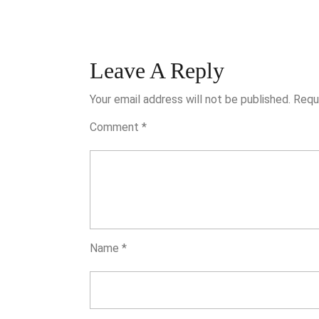
�
Leave A Reply
Your email address will not be published.
Requ
Comment
*
Name
*