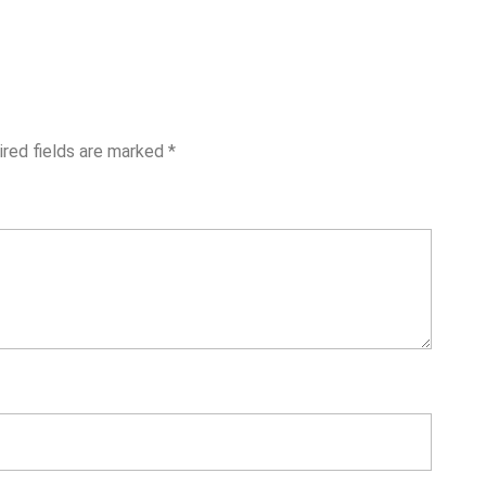
ired fields are marked
*