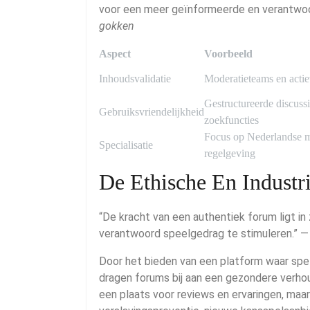
voor een meer geïnformeerde en verantwoor
gokken
Aspect
Voorbeeld
Inhoudsvalidatie
Moderatieteams en actie
Gestructureerde discussie
Gebruiksvriendelijkheid
zoekfuncties
Focus op Nederlandse m
Specialisatie
regelgeving
De Ethische En Industr
“De kracht van een authentiek forum ligt in
verantwoord speelgedrag te stimuleren.” 
Door het bieden van een platform waar spel
dragen forums bij aan een gezondere verhou
een plaats voor reviews en ervaringen, maar