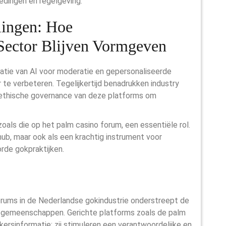
edingen en regelgeving.
ingen: Hoe
Sector Blijven Vormgeven
ratie van AI voor moderatie en gepersonaliseerde
 te verbeteren. Tegelijkertijd benadrukken industry
, ethische governance van deze platforms om
zoals die op het palm casino forum, een essentiële rol.
hub, maar ook als een krachtig instrument voor
rde gokpraktijken.
orums in de Nederlandse gokindustrie onderstreept de
 gemeenschappen. Gerichte platforms zoals de palm
ersinformatie; zij stimuleren een verantwoordelijke en