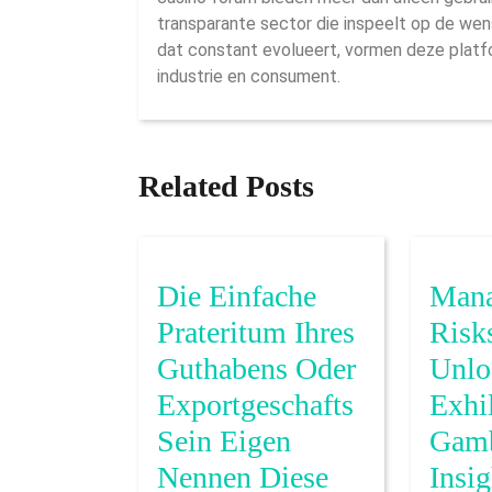
transparante sector die inspeelt op de wen
dat constant evolueert, vormen deze platf
industrie en consument.
Related Posts
Die Einfache
Mana
Prateritum Ihres
Risk
Guthabens Oder
Unlo
Exportgeschafts
Exhi
Sein Eigen
Gamb
Nennen Diese
Insig