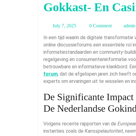
Gokkast- En Casi
July
July 7, 2025
0 Comment
admin
7,
In een tijd waarin de digitale transformatie van de gok- en casinosector onstuitbaar is, spelen
2025
online discussieforums een essentiële rol
informatiestandaarden en community-buildi
regelgeving en consumenteninformatie voor
betrouwbare en informatieve klankbord. Ee
forum
, dat de afgelopen jaren zich heeft 
experts om ervaringen uit te wisselen en ind
De Significante Impact
De Nederlandse Gokind
Volgens recente rapporten van de
European
instanties zoals de
Kansspelautoriteit
, neem