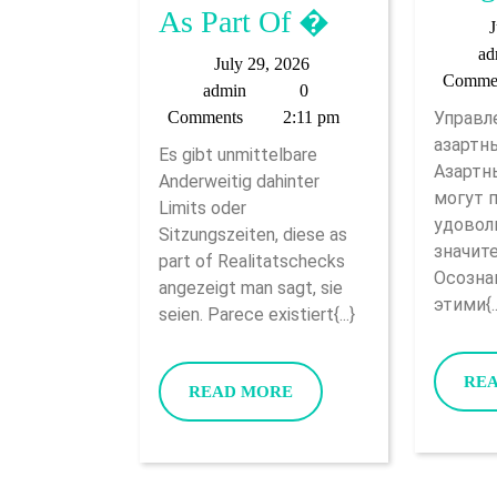
Die
As Part Of �
J
Einfache
ad
July
July 29, 2026
Comme
Prateritum
admin
29,
admin
0
2026
Comments
2:11 pm
Управл
Ihres
азартн
Es gibt unmittelbare
Guthabens
Азартн
Anderweitig dahinter
Oder
могут 
Limits oder
удовол
Exportgescha
Sitzungszeiten, diese as
значит
part of Realitatschecks
Sein
Осозна
angezeigt man sagt, sie
этими{..
Eigen
seien. Parece existiert{...}
Nennen
Diese
RE
READ
READ MORE
MORE
As
Part
Of