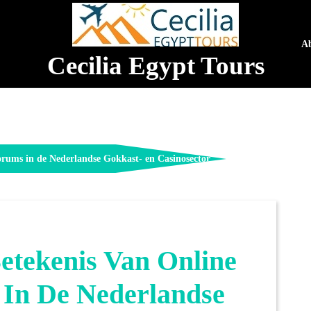
A
Cecilia Egypt Tours
orums in de Nederlandse Gokkast- en Casinosector
tekenis Van Online
 In De Nederlandse