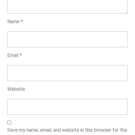
Name
*
Email
*
Website
Save my name, email, and website in this browser for the