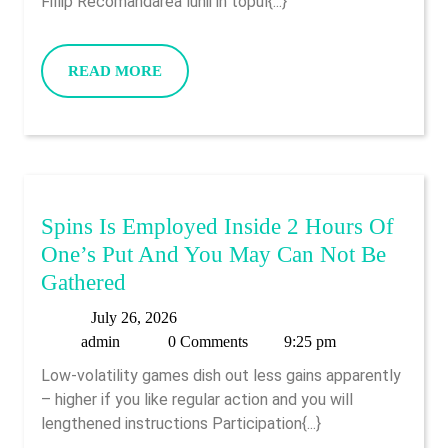
Fillip Recomandarea lunii in topul{...}
75
De
READ
READ MORE
Rotiri
MORE
Gratuite
La
Scurt
Timp
Dupa
Spins Is Employed Inside 2 Hours Of
Inregistrare?
One’s Put And You May Can Not Be
Spins
Gathered
Is
July
July 26, 2026
Employed
admin
26,
admin
0 Comments
9:25 pm
Inside
2026
Low-volatility games dish out less gains apparently
2
– higher if you like regular action and you will
Hours
lengthened instructions Participation{...}