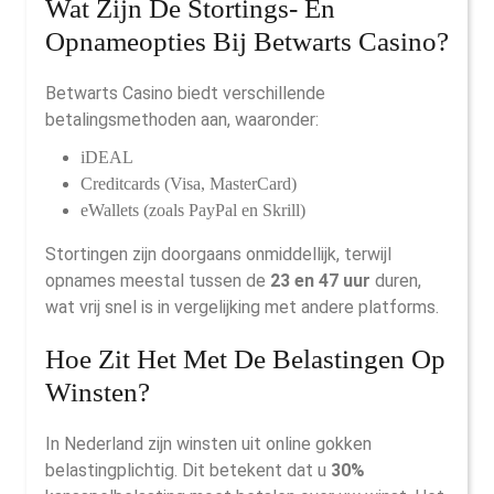
Wat Zijn De Stortings- En
Opnameopties Bij Betwarts Casino?
Betwarts Casino biedt verschillende
betalingsmethoden aan, waaronder:
iDEAL
Creditcards (Visa, MasterCard)
eWallets (zoals PayPal en Skrill)
Stortingen zijn doorgaans onmiddellijk, terwijl
opnames meestal tussen de
23 en 47 uur
duren,
wat vrij snel is in vergelijking met andere platforms.
Hoe Zit Het Met De Belastingen Op
Winsten?
In Nederland zijn winsten uit online gokken
belastingplichtig. Dit betekent dat u
30%