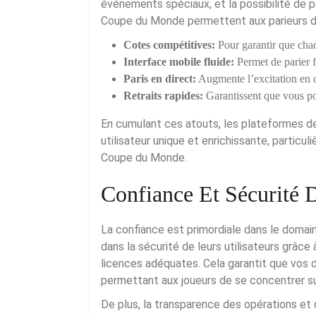
événements spéciaux, et la possibilité de 
Coupe du Monde permettent aux parieurs d
Cotes compétitives:
Pour garantir que chaqu
Interface mobile fluide:
Permet de parier 
Paris en direct:
Augmente l’excitation en of
Retraits rapides:
Garantissent que vous p
En cumulant ces atouts, les plateformes de 
utilisateur unique et enrichissante, parti
Coupe du Monde.
Confiance Et Sécurité 
La confiance est primordiale dans le domaine
dans la sécurité de leurs utilisateurs grâc
licences adéquates. Cela garantit que vos 
permettant aux joueurs de se concentrer sur
De plus, la transparence des opérations et