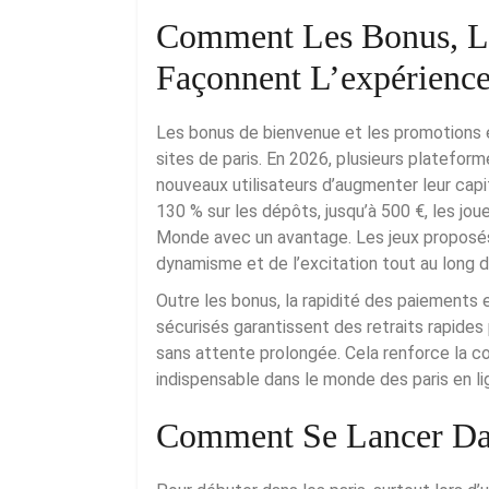
Comment Les Bonus, Le
Façonnent L’expérienc
Les bonus de bienvenue et les promotions ex
sites de paris. En 2026, plusieurs platefo
nouveaux utilisateurs d’augmenter leur capi
130 % sur les dépôts, jusqu’à 500 €, les jo
Monde avec un avantage. Les jeux proposés,
dynamisme et de l’excitation tout au long 
Outre les bonus, la rapidité des paiements e
sécurisés garantissent des retraits rapides
sans attente prolongée. Cela renforce la con
indispensable dans le monde des paris en li
Comment Se Lancer Dan