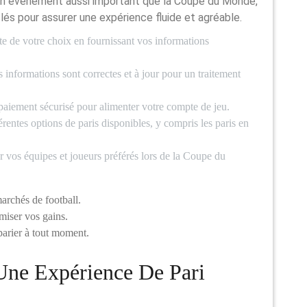
d’un événement aussi important que la Coupe du Monde,
lés pour assurer une expérience fluide et agréable.
ite de votre choix en fournissant vos informations
informations sont correctes et à jour pour un traitement
aiement sécurisé pour alimenter votre compte de jeu.
rentes options de paris disponibles, y compris les paris en
r vos équipes et joueurs préférés lors de la Coupe du
archés de football.
miser vos gains.
parier à tout moment.
 Une Expérience De Pari