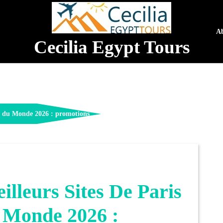
A
Cecilia Egypt Tours
upe du Monde 2026 : promotions
lleurs Sites De Paris
 Monde 2026 :