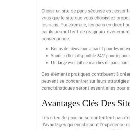
Choisir un site de paris sécurisé est essent
vous que le site que vous choisissez propos
les paris. Par exemple, les paris en direct 
car ils permettent de réagir aux événements
conséquence.
Bonus de bienvenue attractif pour les nouve
Soutien client disponible 24/7 pour répondr
Un large éventail de marchés de paris pour 
Ces éléments pratiques contribuent à créer
peuvent se concentrer sur leurs stratégies 
caractéristiques seront essentielles pour at
Avantages Clés Des Sit
Les sites de paris ne se contentent pas d’o
d’avantages qui enrichissent l’expérience de