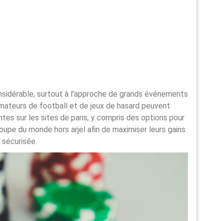
admin
nsidérable, surtout à l’approche de grands événements
mateurs de football et de jeux de hasard peuvent
tes sur les sites de paris, y compris des options pour
oupe du monde hors arjel afin de maximiser leurs gains
 sécurisée.