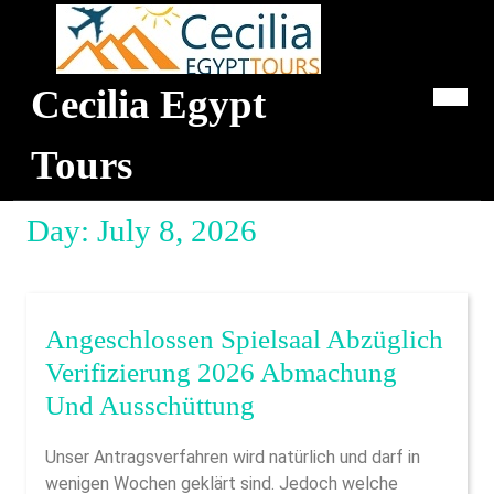
Skip
to
content
Cecilia Egypt
Op
Me
Tours
Day:
July 8, 2026
Angeschlossen Spielsaal Abzüglich
Verifizierung 2026 Abmachung
Angeschlossen
Und Ausschüttung
Spielsaal
Unser Antragsverfahren wird natürlich und darf in
Abzüglich
wenigen Wochen geklärt sind. Jedoch welche