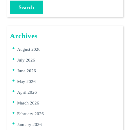
Archives
August 2026
July 2026
June 2026
May 2026
April 2026
March 2026
February 2026
January 2026