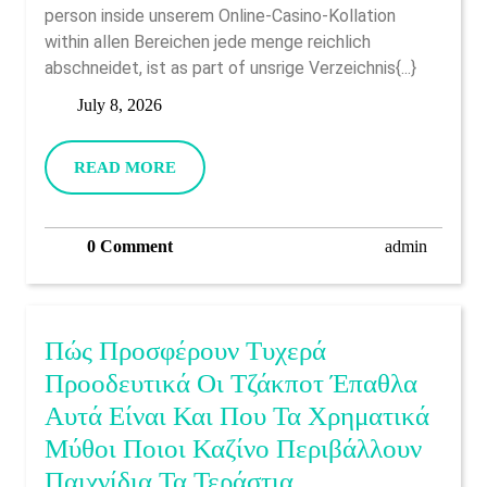
Verifizierung
person inside unserem Online-Casino-Kollation
2026
within allen Bereichen jede menge reichlich
abschneidet, ist as part of unsrige Verzeichnis{...}
Abmachung
Und
July
July 8, 2026
8,
Ausschüttung
2026
READ
READ MORE
MORE
admin
0 Comment
admin
Πώς Προσφέρουν Τυχερά
Προοδευτικά Οι Τζάκποτ Έπαθλα
Αυτά Είναι Και Που Τα Χρηματικά
Μύθοι Ποιοι Καζίνο Περιβάλλουν
Πώς
Παιχνίδια Τα Τεράστια