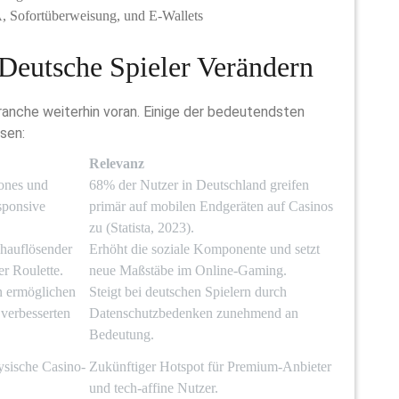
, Sofortüberweisung, und E-Wallets
 Deutsche Spieler Verändern
Branche weiterhin voran. Einige der bedeutendsten
sen:
Relevanz
ones und
68% der Nutzer in Deutschland greifen
sponsive
primär auf mobilen Endgeräten auf Casinos
zu (Statista, 2023).
chauflösender
Erhöht die soziale Komponente und setzt
r Roulette.
neue Maßstäbe im Online-Gaming.
n ermöglichen
Steigt bei deutschen Spielern durch
verbesserten
Datenschutzbedenken zunehmend an
Bedeutung.
ysische Casino-
Zukünftiger Hotspot für Premium-Anbieter
und tech-affine Nutzer.