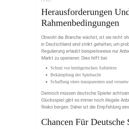
Herausforderungen Und
Rahmenbedingungen
Obwohl die Branche wächst, ist sie nicht o
in Deutschland sind strikt gehalten, um pro
Regulierung erlaubt beispielsweise nur Anb
Markt zu operieren. Dies hilft bei:
Schutz vor betrügerischen Anbietern
Bekämpfung der Spielsucht
Schaffung eines transparenten und verantw
Dennoch müssen deutsche Spieler achtsam 
Glücksspiel gibt es immer noch illegale Anb
Risiko bergen. Daher ist die Empfehlung eind
Chancen Für Deutsche S