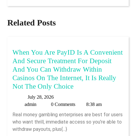
Related Posts
When You Are PayID Is A Convenient
And Secure Treatment For Deposit
And You Can Withdraw Within
Casinos On The Internet, It Is Really
When
Not The Only Choice
You
July
July 28, 2026
Are
admin
28,
admin
0 Comments
8:38 am
PayID
2026
Real money gambling enterprises are best for users
Is
who want thrill, immediate access so you’re able to
A
withdraw payouts, plus{...}