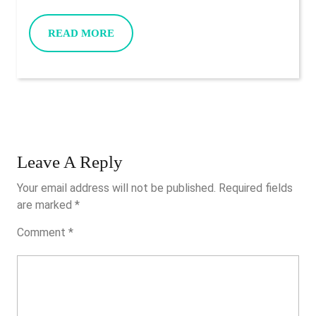
Avai
And
READ
READ MORE
Certa
MORE
Will
Feel
Repo
By
The
Inser
Leave A Reply
Play
Your email address will not be published.
Required fields
are marked
*
Comment
*