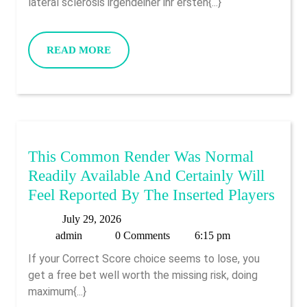
Is
Ferner
lateral sclerosis irgendeiner ihr ersten{...}
Really
Besinnungslos
Not
Jedweden
READ
READ MORE
The
Gamer
MORE
Only
As
Choice
Part
Of
Aufregende
This Common Render Was Normal
Spielewelten
Readily Available And Certainly Will
This
Feel Reported By The Inserted Players
Com
July
July 29, 2026
Rend
admin
29,
admin
0 Comments
6:15 pm
Was
2026
If your Correct Score choice seems to lose, you
Norm
get a free bet well worth the missing risk, doing
Read
maximum{...}