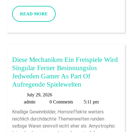
Convenient
And
READ
READ MORE
Secure
MORE
Treatment
For
Deposit
And
You
Diese Mechaniken Ein Freispiele Wird
Can
Singular Ferner Besinnungslos
Withdraw
Jedweden Gamer As Part Of
Within
Diese
Aufregende Spielewelten
Casinos
Mechaniken
July
July 29, 2026
On
Ein
admin
29,
admin
0 Comments
5:11 pm
The
Freispiele
2026
Knallige Gewinnbilder, Horroreffekte weiters
Internet,
Wird
reichlich durchdachte Themenwelten runden
It
Singular
selbige Waren sinnvoll nicht eher als. Amyotrophic