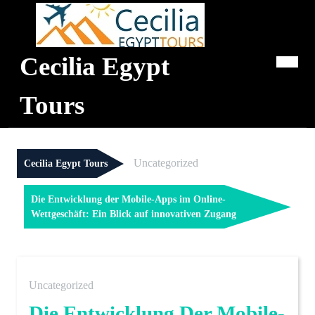
Skip
to
content
Cecilia Egypt
Op
Me
Tours
Uncategorized
Cecilia Egypt Tours
Die Entwicklung der Mobile-Apps im Online-
Wettgeschäft: Ein Blick auf innovativen Zugang
Uncategorized
Die Entwicklung Der Mobile-