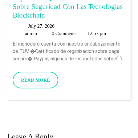
Sobre Seguridad Con Las Tecnologias
Oriente
Blockchain
Metodo
July
July 27, 2026
Provee
admin
27,
admin
0 Comments
12:57 pm
Transacciones
2026
El monedero cuenta con nuestro encabezamiento
Rapidas
de TUV �Certificado de organizacion sobre paga
Asi�
seguro� Paypal, algunos de los metodos sobre{...}
Como
Un
READ
READ MORE
Gran
MORE
Grado
Sobre
Seguridad
Con
Las
Tecnologias
Leave A Reply