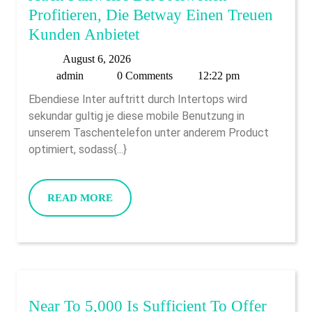
Profitieren, Die Betway Einen Treuen
Amyotrophic
Kunden Anbietet
Lateral
August
August 6, 2026
Sclerosis
admin
6,
admin
0 Comments
12:22 pm
Bestandskunde
2026
Ebendiese Inter auftritt durch Intertops wird
Kannst
sekundar gultig je diese mobile Benutzung in
Du
unserem Taschentelefon unter anderem Product
Zudem
optimiert, sodass{...}
Auch
Fallweise
READ
READ MORE
Bei
MORE
Freiwetten
Profitieren,
Die
Betway
Near To 5,000 Is Sufficient To Offer
Einen