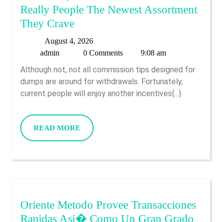
Really People The Newest Assortment
Treuen
Near
They Crave
Kunden
To
Anbietet
August
August 4, 2026
5,000
admin
4,
admin
0 Comments
9:08 am
Is
2026
Although not, not all commission tips designed for
Sufficient
dumps are around for withdrawals. Fortunately,
To
current people will enjoy another incentives{...}
Offer
Really
READ
READ MORE
People
MORE
The
Newest
Assortment
They
Crave
Oriente Metodo Provee Transacciones
Rapidas Asi� Como Un Gran Grado