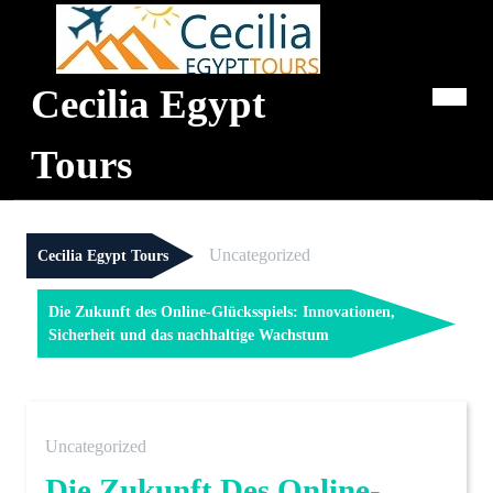
Skip
to
content
Cecilia Egypt
Op
Me
Tours
Uncategorized
Cecilia Egypt Tours
Die Zukunft des Online-Glücksspiels: Innovationen,
Sicherheit und das nachhaltige Wachstum
Uncategorized
Die Zukunft Des Online-