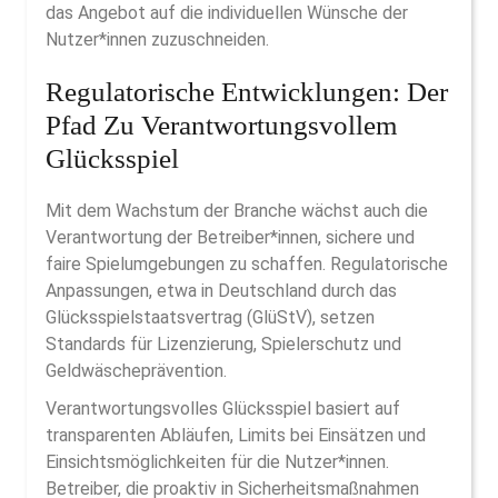
das Angebot auf die individuellen Wünsche der
Nutzer*innen zuzuschneiden.
Regulatorische Entwicklungen: Der
Pfad Zu Verantwortungsvollem
Glücksspiel
Mit dem Wachstum der Branche wächst auch die
Verantwortung der Betreiber*innen, sichere und
faire Spielumgebungen zu schaffen. Regulatorische
Anpassungen, etwa in Deutschland durch das
Glücksspielstaatsvertrag (GlüStV), setzen
Standards für Lizenzierung, Spielerschutz und
Geldwäscheprävention.
Verantwortungsvolles Glücksspiel basiert auf
transparenten Abläufen, Limits bei Einsätzen und
Einsichtsmöglichkeiten für die Nutzer*innen.
Betreiber, die proaktiv in Sicherheitsmaßnahmen