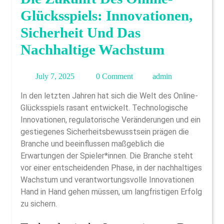
Glücksspiels: Innovationen,
Sicherheit Und Das
Nachhaltige Wachstum
July
admin
July 7, 2025
0 Comment
admin
7,
In den letzten Jahren hat sich die Welt des Online-
2025
Glücksspiels rasant entwickelt. Technologische
Innovationen, regulatorische Veränderungen und ein
gestiegenes Sicherheitsbewusstsein prägen die
Branche und beeinflussen maßgeblich die
Erwartungen der Spieler*innen. Die Branche steht
vor einer entscheidenden Phase, in der nachhaltiges
Wachstum und verantwortungsvolle Innovationen
Hand in Hand gehen müssen, um langfristigen Erfolg
zu sichern.