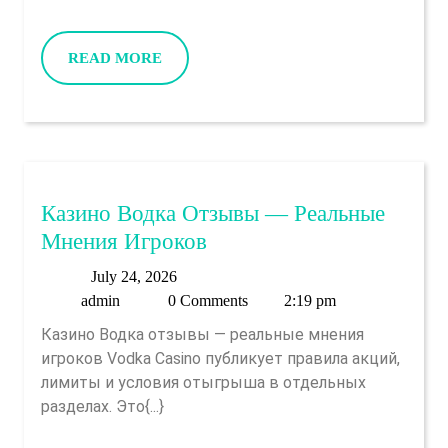
V
Roce
READ
READ MORE
2024
MORE
Казино Водка Отзывы — Реальные
Казино
Мнения Игроков
Водка
July
July 24, 2026
Отзывы
admin
24,
admin
0 Comments
2:19 pm
—
2026
Казино Водка отзывы — реальные мнения
Реальные
игроков Vodka Casino публикует правила акций,
Мнения
лимиты и условия отыгрыша в отдельных
Игроков
разделах. Это{...}