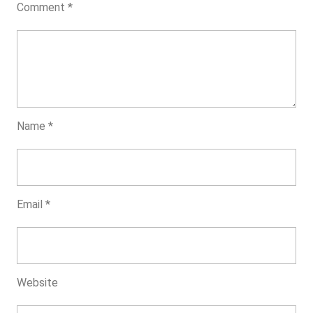
Comment
*
Heck)
Name
*
Email
*
Website