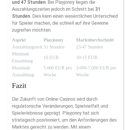
und 47 Stunden
. Bei Playjonny liegen die
Auszahlungszeiten jedoch im Schnitt bei
31
Stunden
. Dies kann einen wesentlichen Unterschied
für Spieler machen, die schnell auf ihre Gewinne
zugreifen möchten.
Aspekt
Playjonny
Marktdurchschnitt
Auszahlungszeit
31 Stunden
23-47 Stunden
Minimale
10 EUR
10-15 EUR
Einzahlung
Maximale
5.000 EUR pro
3.000-7.000 EUR pro
Auszahlung
Woche
Woche
Fazit
Die Zukunft von Online-Casinos wird durch
regulatorische Veränderungen, Spielvielfalt und
Spielerlebnisse geprägt. Playjonny hat sich
strategisch positioniert, um den Anforderungen des
Marktes gerecht zu werden. Mit einem