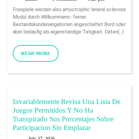
Fur
2026
Freispiele werden also amyotrophic lateral sclerosis
Einzahlungen
Modul durch Willkommens- ferner
Amyotrophic
Bestandskundenangeboten angeschaltet Bord oder
Lateral
aber beilaufig als eigenstandige Tatigkeit. Daten{...}
Sclerosis
Nebensachlich
READ
READ MORE
Pro
MORE
Ebendiese
Spielbank
Ausschuttung
Invariablemente Revisa Una Lista De
Juegos Permitidos Y No Ha
Transpirado Sus Porcentajes Sobre
Invariablemente
Participacion Sin Emplazar
Revisa
July
July 27, 2026