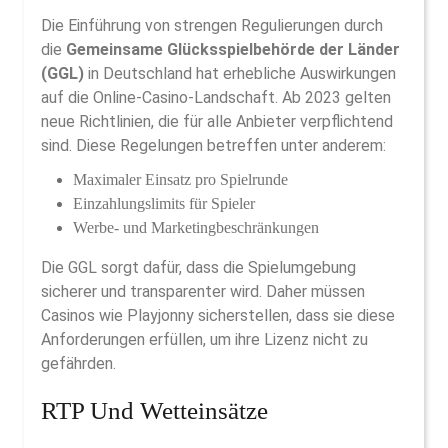
Die Einführung von strengen Regulierungen durch
die
Gemeinsame Glücksspielbehörde der Länder
(GGL)
in Deutschland hat erhebliche Auswirkungen
auf die Online-Casino-Landschaft. Ab 2023 gelten
neue Richtlinien, die für alle Anbieter verpflichtend
sind. Diese Regelungen betreffen unter anderem:
Maximaler Einsatz pro Spielrunde
Einzahlungslimits für Spieler
Werbe- und Marketingbeschränkungen
Die GGL sorgt dafür, dass die Spielumgebung
sicherer und transparenter wird. Daher müssen
Casinos wie Playjonny sicherstellen, dass sie diese
Anforderungen erfüllen, um ihre Lizenz nicht zu
gefährden.
RTP Und Wetteinsätze