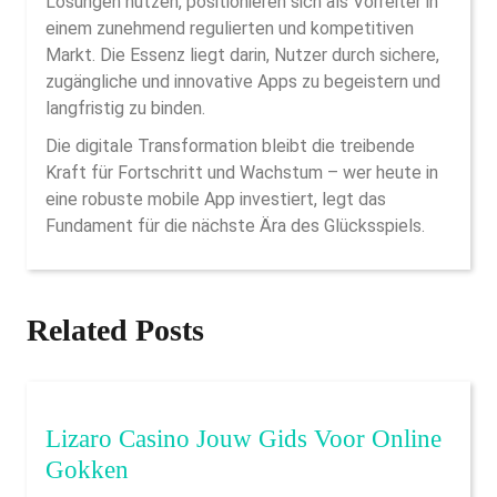
Lösungen nutzen, positionieren sich als Vorreiter in
einem zunehmend regulierten und kompetitiven
Markt. Die Essenz liegt darin, Nutzer durch sichere,
zugängliche und innovative Apps zu begeistern und
langfristig zu binden.
Die digitale Transformation bleibt die treibende
Kraft für Fortschritt und Wachstum – wer heute in
eine robuste mobile App investiert, legt das
Fundament für die nächste Ära des Glücksspiels.
Related Posts
Lizaro Casino Jouw Gids Voor Online
Lizaro
Gokken