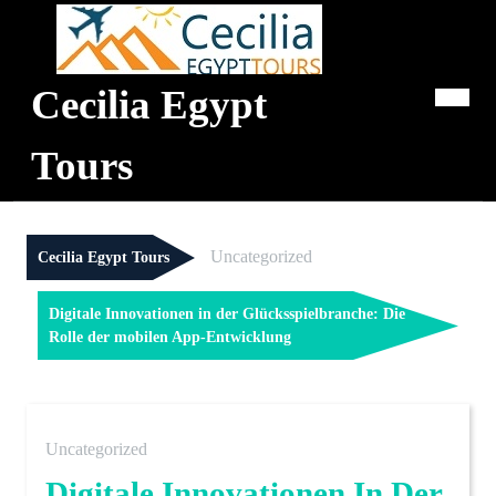
Skip
to
content
Cecilia Egypt
Op
Me
Tours
Uncategorized
Cecilia Egypt Tours
Digitale Innovationen in der Glücksspielbranche: Die
Rolle der mobilen App-Entwicklung
Uncategorized
Digitale Innovationen In Der