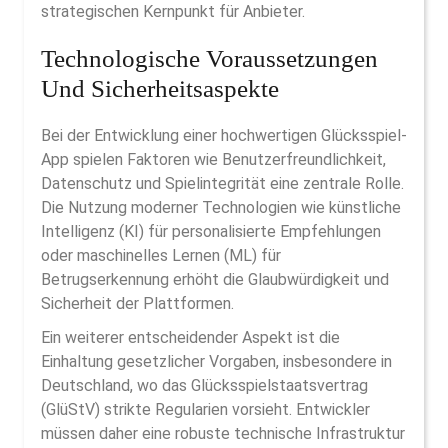
strategischen Kernpunkt für Anbieter.
Technologische Voraussetzungen
Und Sicherheitsaspekte
Bei der Entwicklung einer hochwertigen Glücksspiel-
App spielen Faktoren wie Benutzerfreundlichkeit,
Datenschutz und Spielintegrität eine zentrale Rolle.
Die Nutzung moderner Technologien wie künstliche
Intelligenz (KI) für personalisierte Empfehlungen
oder maschinelles Lernen (ML) für
Betrugserkennung erhöht die Glaubwürdigkeit und
Sicherheit der Plattformen.
Ein weiterer entscheidender Aspekt ist die
Einhaltung gesetzlicher Vorgaben, insbesondere in
Deutschland, wo das Glücksspielstaatsvertrag
(GlüStV) strikte Regularien vorsieht. Entwickler
müssen daher eine robuste technische Infrastruktur