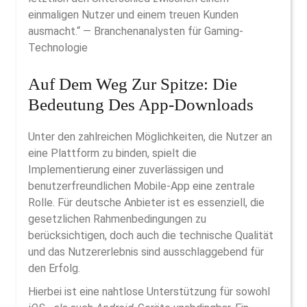
einmaligen Nutzer und einem treuen Kunden
ausmacht.“ — Branchenanalysten für Gaming-
Technologie
Auf Dem Weg Zur Spitze: Die
Bedeutung Des App-Downloads
Unter den zahlreichen Möglichkeiten, die Nutzer an
eine Plattform zu binden, spielt die
Implementierung einer zuverlässigen und
benutzerfreundlichen Mobile-App eine zentrale
Rolle. Für deutsche Anbieter ist es essenziell, die
gesetzlichen Rahmenbedingungen zu
berücksichtigen, doch auch die technische Qualität
und das Nutzererlebnis sind ausschlaggebend für
den Erfolg.
Hierbei ist eine nahtlose Unterstützung für sowohl