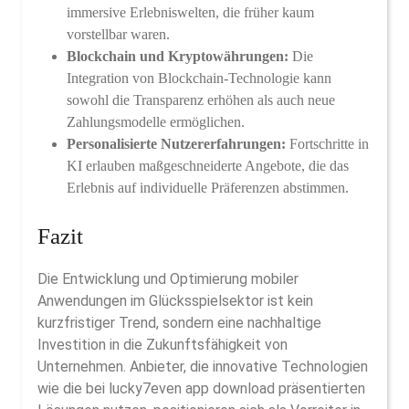
immersive Erlebniswelten, die früher kaum
vorstellbar waren.
Blockchain und Kryptowährungen:
Die
Integration von Blockchain-Technologie kann
sowohl die Transparenz erhöhen als auch neue
Zahlungsmodelle ermöglichen.
Personalisierte Nutzererfahrungen:
Fortschritte in
KI erlauben maßgeschneiderte Angebote, die das
Erlebnis auf individuelle Präferenzen abstimmen.
Fazit
Die Entwicklung und Optimierung mobiler
Anwendungen im Glücksspielsektor ist kein
kurzfristiger Trend, sondern eine nachhaltige
Investition in die Zukunftsfähigkeit von
Unternehmen. Anbieter, die innovative Technologien
wie die bei lucky7even app download präsentierten