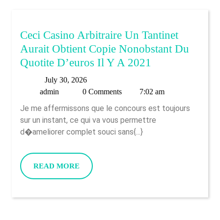
Einen
50
For
Ceci Casino Arbitraire Un Tantinet
Free
Aurait Obtient Copie Nonobstant Du
Spins
Ceci
Quotite D’euros Il Y A 2021
Casino
July
July 30, 2026
Arbitraire
admin
30,
admin
0 Comments
7:02 am
Un
2026
Je me affermissons que le concours est toujours
Tantinet
sur un instant, ce qui va vous permettre
Aurait
d�ameliorer complet souci sans{...}
Obtient
Copie
READ
READ MORE
Nonobstant
MORE
Du
Quotite
D’euros