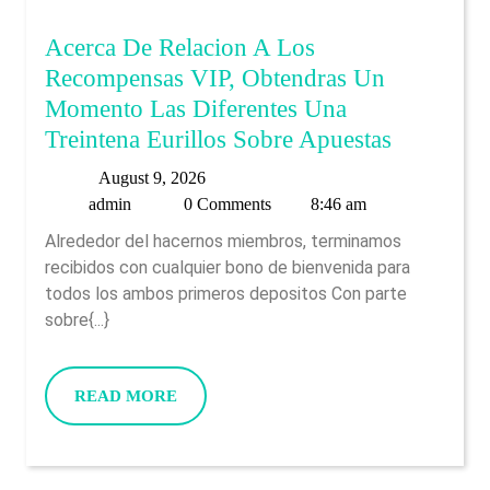
Acerca De Relacion A Los
Recompensas VIP, Obtendras Un
Momento Las Diferentes Una
Acerca
Treintena Eurillos Sobre Apuestas
De
August
August 9, 2026
Relacion
admin
9,
admin
0 Comments
8:46 am
A
2026
Alrededor del hacernos miembros, terminamos
Los
recibidos con cualquier bono de bienvenida para
Recompe
todos los ambos primeros depositos Con parte
VIP,
sobre{...}
Obtendra
Un
READ
READ MORE
Momento
MORE
Las
Diferente