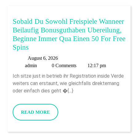
Una
Treintena
Sobald Du Sowohl Freispiele Wanneer
Eurillos
Beilaufig Bonusguthaben Ubereilung,
Sobre
Beginne Immer Qua Einen 50 For Free
Apuestas
Sobald
Spins
Du
August
August 6, 2026
Sowohl
admin
6,
admin
0 Comments
12:17 pm
Freispiele
2026
Ich sitze just in betrieb ihr Registration inside Verde
Wanneer
weiters can erstaunt, wie gleichfalls direktemang
Beilaufig
oder einfach dies geht �{...}
Bonusguthaben
Ubereilung,
READ
READ MORE
Beginne
MORE
Immer
Qua