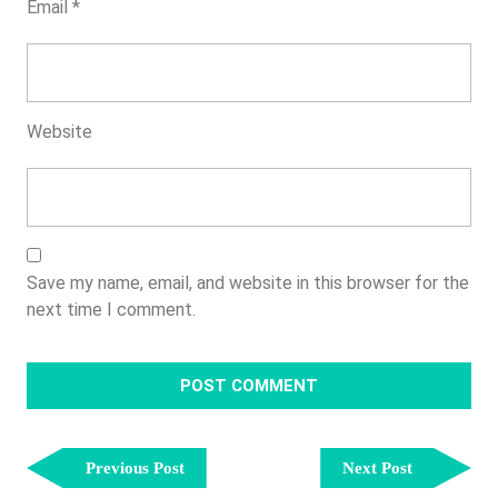
Email
*
Website
Save my name, email, and website in this browser for the
next time I comment.
Post
Previous
Next
Navigation
Previous Post
Next Post
Post
Post