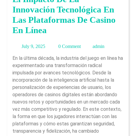
Innovación Tecnológica En
Las Plataformas De Casino
En Línea
July
admin
July 9, 2025
0 Comment
admin
9,
En la última década, la industria del juego en línea ha
2025
experimentado una transformación radical
impulsada por avances tecnológicos. Desde la
incorporación de la inteligencia artificial hasta la
personalización de experiencias de usuario, los
operadores de casinos digitales están abordando
nuevos retos y oportunidades en un mercado cada
vez más competitivo y regulado. En este contexto,
la forma en que los jugadores interactúan con las
plataformas y cómo estas garantizan seguridad,
transparencia y fidelización, ha cambiado