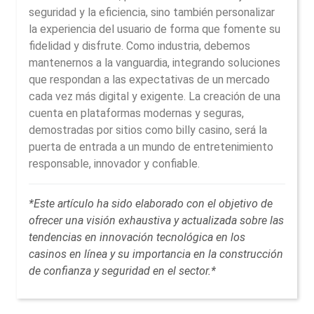
seguridad y la eficiencia, sino también personalizar
la experiencia del usuario de forma que fomente su
fidelidad y disfrute. Como industria, debemos
mantenernos a la vanguardia, integrando soluciones
que respondan a las expectativas de un mercado
cada vez más digital y exigente. La creación de una
cuenta en plataformas modernas y seguras,
demostradas por sitios como billy casino, será la
puerta de entrada a un mundo de entretenimiento
responsable, innovador y confiable.
*Este artículo ha sido elaborado con el objetivo de
ofrecer una visión exhaustiva y actualizada sobre las
tendencias en innovación tecnológica en los
casinos en línea y su importancia en la construcción
de confianza y seguridad en el sector.*