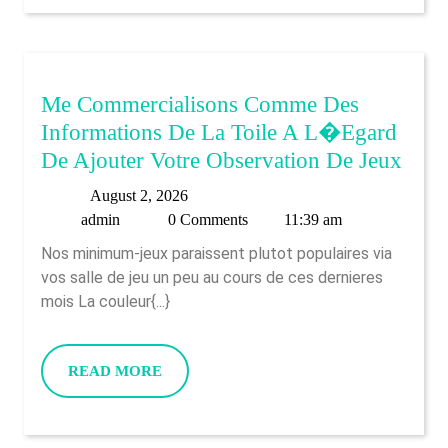
Faire
Le
Bon
Choix
Me Commercialisons Comme Des
?
Informations De La Toile A L�egard
Me
De Ajouter Votre Observation De Jeux
Comm
August
August 2, 2026
Com
admin
2,
admin
0 Comments
11:39 am
Des
2026
Nos minimum-jeux paraissent plutot populaires via
Info
vos salle de jeu un peu au cours de ces dernieres
De
mois La couleur{...}
La
Toile
READ
READ MORE
A
MORE
L�e
De