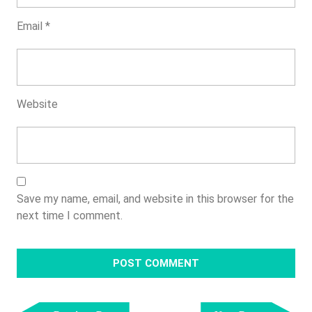
Email
*
Website
Save my name, email, and website in this browser for the
next time I comment.
Post