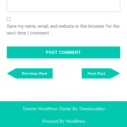
Save my name, email, and website in this browser for the
next time I comment.
Post
Previous
Next
Navigation
Previous Post
Next Post
Post
Post
Traveler WordPress Theme
By Themescaliber
Powered By WordPress