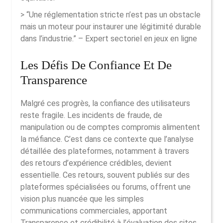
> “Une réglementation stricte n’est pas un obstacle
mais un moteur pour instaurer une légitimité durable
dans l’industrie.” – Expert sectoriel en jeux en ligne
Les Défis De Confiance Et De
Transparence
Malgré ces progrès, la confiance des utilisateurs
reste fragile. Les incidents de fraude, de
manipulation ou de comptes compromis alimentent
la méfiance. C’est dans ce contexte que l’analyse
détaillée des plateformes, notamment à travers
des retours d’expérience crédibles, devient
essentielle. Ces retours, souvent publiés sur des
plateformes spécialisées ou forums, offrent une
vision plus nuancée que les simples
communications commerciales, apportant
Transparence et crédibilité à l’évaluation des sites