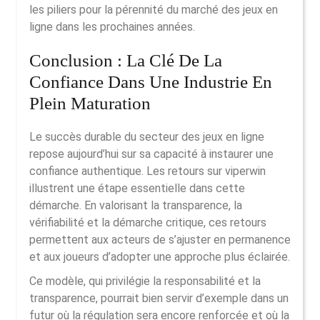
les piliers pour la pérennité du marché des jeux en
ligne dans les prochaines années.
Conclusion : La Clé De La
Confiance Dans Une Industrie En
Plein Maturation
Le succès durable du secteur des jeux en ligne
repose aujourd’hui sur sa capacité à instaurer une
confiance authentique. Les retours sur viperwin
illustrent une étape essentielle dans cette
démarche. En valorisant la transparence, la
vérifiabilité et la démarche critique, ces retours
permettent aux acteurs de s’ajuster en permanence
et aux joueurs d’adopter une approche plus éclairée.
Ce modèle, qui privilégie la responsabilité et la
transparence, pourrait bien servir d’exemple dans un
futur où la régulation sera encore renforcée et où la