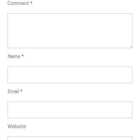
Comment
*
Name
*
Email
*
Website