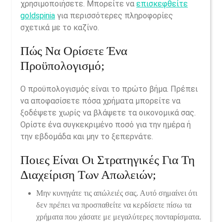
χρησιμοποιήσετε. Μπορείτε να
επισκεφθείτε
goldspinia
για περισσότερες πληροφορίες
σχετικά με το καζίνο.
Πώς Να Ορίσετε Ένα
Προϋπολογισμό;
Ο προϋπολογισμός είναι το πρώτο βήμα. Πρέπει
να αποφασίσετε πόσα χρήματα μπορείτε να
ξοδέψετε χωρίς να βλάψετε τα οικονομικά σας.
Ορίστε ένα συγκεκριμένο ποσό για την ημέρα ή
την εβδομάδα και μην το ξεπερνάτε.
Ποιες Είναι Οι Στρατηγικές Για Τη
Διαχείριση Των Απωλειών;
Μην κυνηγάτε τις απώλειές σας. Αυτό σημαίνει ότι
δεν πρέπει να προσπαθείτε να κερδίσετε πίσω τα
χρήματα που χάσατε με μεγαλύτερες πονταρίσματα.