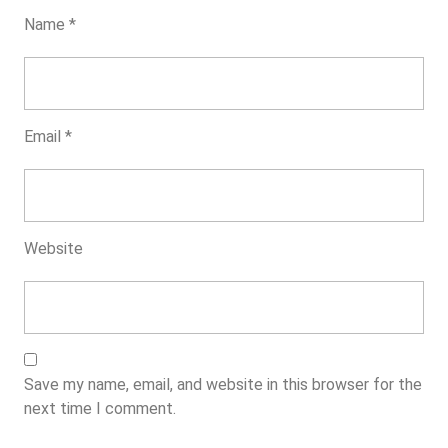
Name
*
Email
*
Website
Save my name, email, and website in this browser for the
next time I comment.