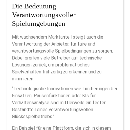
Die Bedeutung
Verantwortungsvoller
Spielumgebungen
Mit wachsendem Marktanteil steigt auch die
Verantwortung der Anbieter, für faire und
verantwortungsvolle Spielbedingungen zu sorgen.
Dabei greifen viele Betreiber auf technische
Lösungen zurück, um problematisches
Spielverhalten frühzeitig zu erkennen und zu
minimieren.
“Technologische Innovationen wie Limitierungen bei
Einsätzen, Pausenfunktionen oder KIs für
Verhaltensanalyse sind mittlerweile ein fester
Bestandteil eines verantwortungsvollen
Glücksspielbetriebs.”
Ein Beispiel für eine Plattform, die sich in diesem