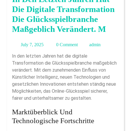
Die Digitale Transformation
Die Glücksspielbranche
Maßgeblich Verändert. M
July
admin
July 7, 2025
0 Comment
admin
7,
In den letzten Jahren hat die digitale
2025
Transformation die Glücksspielbranche maßgeblich
verändert. Mit dem zunehmenden Einfluss von
Künstlicher Intelligenz, neuen Technologien und
gesetzlichen Innovationen entstehen ständig neue
Möglichkeiten, das Online-Glücksspiel sicherer,
fairer und unterhaltsamer zu gestalten.
Marktüberblick Und
Technologische Fortschritte