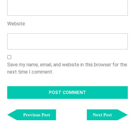
Website
Save my name, email, and website in this browser for the
next time I comment.
Post
Previous
Next
Navigation
Previous Post
Next Post
Post
Post