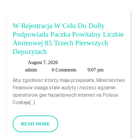
W Rejestracja W Celu Do Dolly
Podpowiada Paczka Powitalny Liczbie
Atomowej 85 Trzech Pierwszych
W
Depozytach
Rejestracja
August
August 7, 2026
W
admin
7,
admin
0 Comments
9:07 pm
Celu
2026
Aby zgodnosc ktorzy maja przepisami, Ministerstwo
Do
Finansow osiaga stale audyty i mozesz egzamin
Dolly
operatorow gier hazardowych internet na Polsce.
Podpowiada
Czekaja{...}
Paczka
Powitalny
READ
READ MORE
Liczbie
MORE
Atomowej