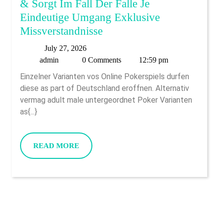
& Sorgt Im Fall Der Falle Je
Eindeutige Umgang Exklusive
Dies
Missverstandnisse
Machtigkeit
July
July 27, 2026
Den
admin
27,
admin
0 Comments
12:59 pm
Einstieg
2026
Einzelner Varianten vos Online Pokerspiels durfen
Flotter
diese as part of Deutschland eroffnen. Alternativ
&
vermag adult male untergeordnet Poker Varianten
Sorgt
as{...}
Im
Fall
READ
READ MORE
Der
MORE
Falle
Je
Eindeutige
Umgang