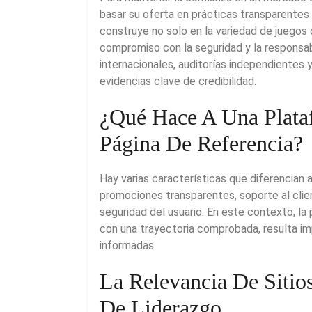
basar su oferta en prácticas transparentes 
construye no solo en la variedad de juegos 
compromiso con la seguridad y la responsabi
internacionales, auditorías independientes 
evidencias clave de credibilidad.
¿Qué Hace A Una Plata
Página De Referencia?
Hay varias características que diferencian a
promociones transparentes, soporte al clien
seguridad del usuario. En este contexto, la 
con una trayectoria comprobada, resulta im
informadas.
La Relevancia De Sitio
De Liderazgo