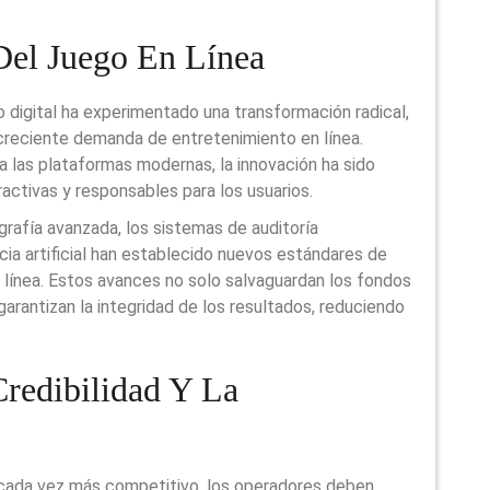
Del Juego En Línea
creciente demanda de entretenimiento en línea.
a las plataformas modernas, la innovación ha sido
ractivas y responsables para los usuarios.
grafía avanzada, los sistemas de auditoría
ncia artificial han establecido nuevos estándares de
n línea. Estos avances no solo salvaguardan los fondos
garantizan la integridad de los resultados, reduciendo
redibilidad Y La
cada vez más competitivo, los operadores deben