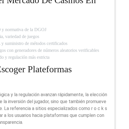
Del Mercado De Casinos En
0 y normativa de la DGOJ
ia, variedad de juegos
y suministro de métodos certificados
os con generadores de números aleatorios verificables
o y regulación más estricta
scoger Plateformas
gica y la regulación avanzan rápidamente, la elección
e la inversión del jugador, sino que también promueve
. La referencia a sitios especializados como r o c k s
tar a los usuarios hacia plataformas que cumplen con
ansparencia.