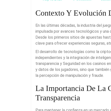
9,
Contexto Y Evolución 
2025
En las últimas décadas, la industria del juego digital ha experimentado una transformación radical,
impulsada por avances tecnológicos y una 
Desde los primeros sitios de apuestas hast
clave para ofrecer experiencias seguras, at
El desarrollo de tecnologías como la cripto
independientes y la integración de intelige
transparencia y Seguridad en los casinos e
y datos de los jugadores, sino que también 
la percepción de manipulación y fraude.
La Importancia De La C
Transparencia
Para mantener la confianza en un mercado 