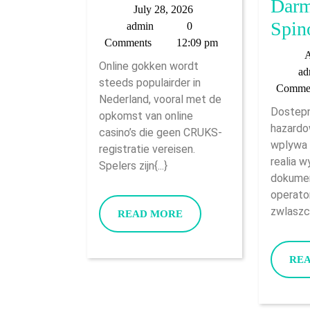
Bij
Dar
July
July 28, 2026
Online
Spi
admin
28,
admin
0
2026
Comments
12:09 pm
Casino
A
Online gokken wordt
Zonder
ad
steeds populairder in
Comme
Cruks
Nederland, vooral met de
Dostepn
Nederland:
opkomst van online
hazardo
casino’s die geen CRUKS-
Hoe
wplywa 
registratie vereisen.
Je
realia w
Spelers zijn{...}
dokumen
Het
operato
Meeste
zwlaszcz
READ
READ MORE
MORE
Uit
Je
RE
Spel