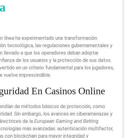
a
admin
ación tecnológica, las regulaciones gubernamentales y
n llevado a que los operadores deban adoptar
fianza de los usuarios y la protección de sus datos.
ertido en un criterio fundamental para los jugadores,
e vuelve imprescindible.
guridad En Casinos Online
ependían de métodos básicos de protección, como
entidad. Sin embargo, los avances en ciberamenazas y
directrices de la
European Gaming and Betting
tecnologías más avanzadas: autenticación multifactor,
s con blockchain para mayor integridad y