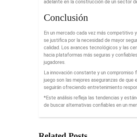
adelante en la construcción de un sector de
Conclusión
En un mercado cada vez más competitivo y r
se justifica por la necesidad de mayor segu
calidad. Los avances tecnológicos y las ce
hacia plataformas más seguras y confiables
jugadores.
La innovación constante y un compromiso fi
juego son las mejores aseguranzas de que e
seguirán ofreciendo entretenimiento respo
*Este análisis refleja las tendencias y est
de buscar alternativas confiables en un me
Related Posts