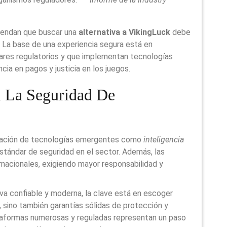
tiendan que buscar una
alternativa a VikingLuck
debe
a. La base de una experiencia segura está en
res regulatorios y que implementan tecnologías
cia en pagos y justicia en los juegos.
n La Seguridad De
gración de tecnologías emergentes como
inteligencia
estándar de seguridad en el sector. Además, las
rnacionales, exigiendo mayor responsabilidad y
iva confiable y moderna, la clave está en escoger
 sino también garantías sólidas de protección y
ataformas numerosas y reguladas representan un paso