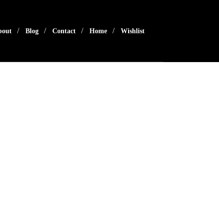
bout
Blog
Contact
Home
Wishlist