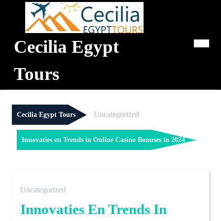
Skip
to
content
Cecilia Egypt
Op
Me
Tours
Uncategorized
Cecilia Egypt Tours
Innovaties en Trends in Online Casino Bonuses in 2024
Uncategorized
Innovaties En Trends In