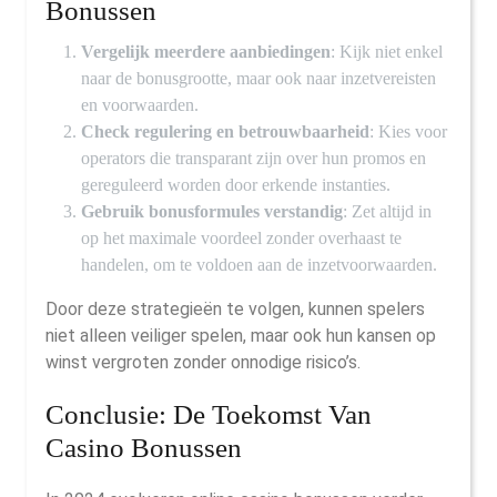
Bonussen
Vergelijk meerdere aanbiedingen
: Kijk niet enkel
naar de bonusgrootte, maar ook naar inzetvereisten
en voorwaarden.
Check regulering en betrouwbaarheid
: Kies voor
operators die transparant zijn over hun promos en
gereguleerd worden door erkende instanties.
Gebruik bonusformules verstandig
: Zet altijd in
op het maximale voordeel zonder overhaast te
handelen, om te voldoen aan de inzetvoorwaarden.
Door deze strategieën te volgen, kunnen spelers
niet alleen veiliger spelen, maar ook hun kansen op
winst vergroten zonder onnodige risico’s.
Conclusie: De Toekomst Van
Casino Bonussen