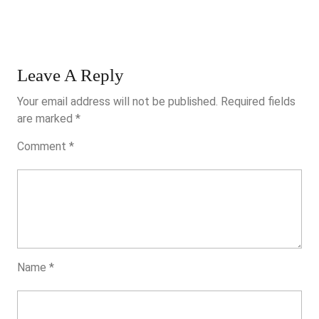
Also
In
Particular
Facts
Leave A Reply
Provider-
Your email address will not be published.
Required fields
Of-
are marked
*
Finance
Comment
*
Or
Source-
Of-
Wide
Range
Evidence,
Name
*
Ahead
Of
Otherwise