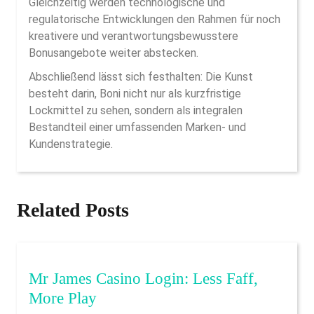
Gleichzeitig werden technologische und
regulatorische Entwicklungen den Rahmen für noch
kreativere und verantwortungsbewusstere
Bonusangebote weiter abstecken.
Abschließend lässt sich festhalten: Die Kunst
besteht darin, Boni nicht nur als kurzfristige
Lockmittel zu sehen, sondern als integralen
Bestandteil einer umfassenden Marken- und
Kundenstrategie.
Related Posts
Mr James Casino Login: Less Faff,
Mr
More Play