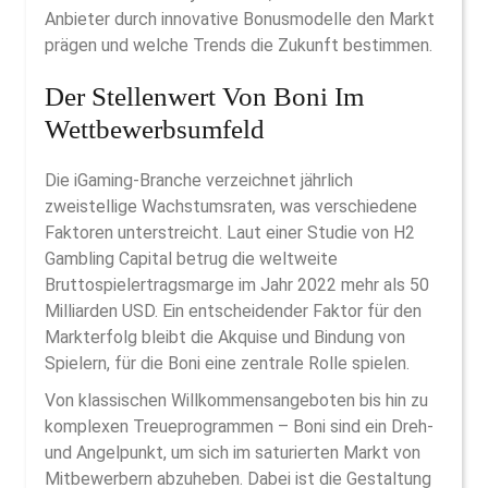
Anbieter durch innovative Bonusmodelle den Markt
prägen und welche Trends die Zukunft bestimmen.
Der Stellenwert Von Boni Im
Wettbewerbsumfeld
Die iGaming-Branche verzeichnet jährlich
zweistellige Wachstumsraten, was verschiedene
Faktoren unterstreicht. Laut einer Studie von H2
Gambling Capital betrug die weltweite
Bruttospielertragsmarge im Jahr 2022 mehr als 50
Milliarden USD. Ein entscheidender Faktor für den
Markterfolg bleibt die Akquise und Bindung von
Spielern, für die Boni eine zentrale Rolle spielen.
Von klassischen Willkommensangeboten bis hin zu
komplexen Treueprogrammen – Boni sind ein Dreh-
und Angelpunkt, um sich im saturierten Markt von
Mitbewerbern abzuheben. Dabei ist die Gestaltung