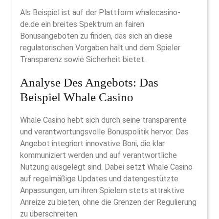
Als Beispiel ist auf der Plattform whalecasino-
de.de ein breites Spektrum an fairen
Bonusangeboten zu finden, das sich an diese
regulatorischen Vorgaben hält und dem Spieler
Transparenz sowie Sicherheit bietet.
Analyse Des Angebots: Das
Beispiel Whale Casino
Whale Casino hebt sich durch seine transparente
und verantwortungsvolle Bonuspolitik hervor. Das
Angebot integriert innovative Boni, die klar
kommuniziert werden und auf verantwortliche
Nutzung ausgelegt sind. Dabei setzt Whale Casino
auf regelmäßige Updates und datengestützte
Anpassungen, um ihren Spielern stets attraktive
Anreize zu bieten, ohne die Grenzen der Regulierung
zu überschreiten.