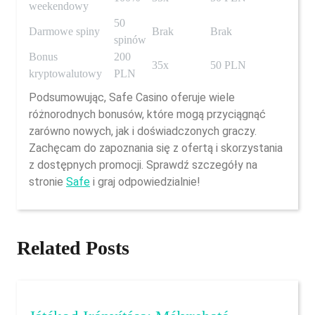
weekendowy
50
Darmowe spiny
Brak
Brak
spinów
Bonus
200
35x
50 PLN
kryptowalutowy
PLN
Podsumowując, Safe Casino oferuje wiele
różnorodnych bonusów, które mogą przyciągnąć
zarówno nowych, jak i doświadczonych graczy.
Zachęcam do zapoznania się z ofertą i skorzystania
z dostępnych promocji. Sprawdź szczegóły na
stronie
Safe
i graj odpowiedzialnie!
Related Posts