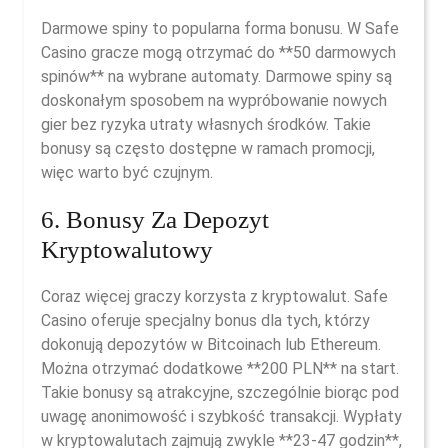
Darmowe spiny to popularna forma bonusu. W Safe
Casino gracze mogą otrzymać do **50 darmowych
spinów** na wybrane automaty. Darmowe spiny są
doskonałym sposobem na wypróbowanie nowych
gier bez ryzyka utraty własnych środków. Takie
bonusy są często dostępne w ramach promocji,
więc warto być czujnym.
6. Bonusy Za Depozyt
Kryptowalutowy
Coraz więcej graczy korzysta z kryptowalut. Safe
Casino oferuje specjalny bonus dla tych, którzy
dokonują depozytów w Bitcoinach lub Ethereum.
Można otrzymać dodatkowe **200 PLN** na start.
Takie bonusy są atrakcyjne, szczególnie biorąc pod
uwagę anonimowość i szybkość transakcji. Wypłaty
w kryptowalutach zajmują zwykle **23-47 godzin**,