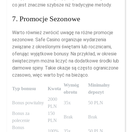
co jest znacznie szybsze niż tradycyjne metody.
7. Promocje Sezonowe
Warto również zwrócić uwagę na różne promocje
sezonowe. Safe Casino organizuje wydarzenia
związane z określonymi świętami lub rocznicami,
oferując wyjątkowe bonusy. Na przykład, w okresie
świątecznym można liczyć na dodatkowe środki lub
darmowe spiny. Takie okazje są często ograniczone
czasowo, więc warto być na bieżąco.
Wymóg
Minimalny
Typ bonusu
Kwota
obrotu
depozyt
2000
Bonus powitalny
35x
50 PLN
PLN
Bonus za
150
Brak
Brak
polecenie
PLN
Bonus
100%
35x
50 PLN