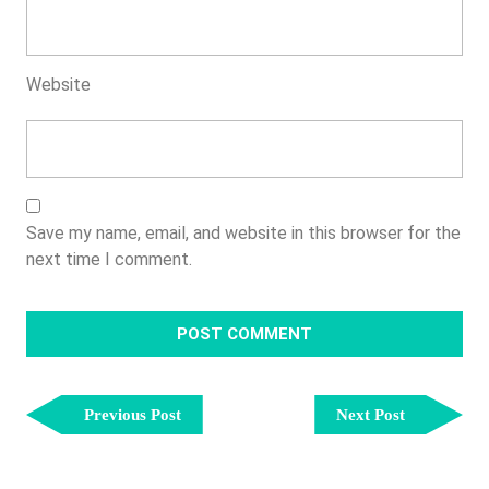
Website
Save my name, email, and website in this browser for the
next time I comment.
Post
Previous
Next
Navigation
Previous Post
Next Post
Post
Post