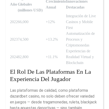
Crecimiento
Innovaciones
Año
Globales
Anual
Destacadas
(millones USD)
Integración de Live
2022
66,000
+12%
Casinos y Mobile
First
Automatización de
2023
74,500
+13.2%
Procesos y
Criptomonedas
Experiencias de
2024
82,800
+11.1%
Realidad Virtual y
Blockchain
El Rol De Las Plataformas En La
Experiencia Del Jugador
Las plataformas de calidad, como plataforma
dazardbet casino, no solo deben ofrecer variedad
en juegos — desde tragamonedas, ruleta, blackjack
hasta apuestas deportivas — sino también