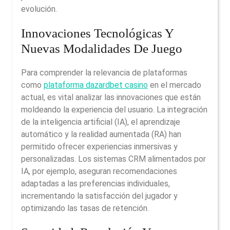
evolución.
Innovaciones Tecnológicas Y
Nuevas Modalidades De Juego
Para comprender la relevancia de plataformas
como
plataforma dazardbet casino
en el mercado
actual, es vital analizar las innovaciones que están
moldeando la experiencia del usuario. La integración
de la inteligencia artificial (IA), el aprendizaje
automático y la realidad aumentada (RA) han
permitido ofrecer experiencias inmersivas y
personalizadas. Los sistemas CRM alimentados por
IA, por ejemplo, aseguran recomendaciones
adaptadas a las preferencias individuales,
incrementando la satisfacción del jugador y
optimizando las tasas de retención.