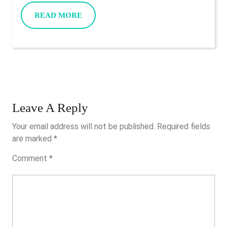
Depozytu,
READ
READ MORE
Moglibysmy
MORE
Dostac
Prowizje
Od
Kasyna
Leave A Reply
Your email address will not be published.
Required fields
are marked
*
Comment
*