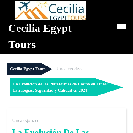
Skip
to
content
Cecilia Egypt
Op
Me
Tours
Uncategorized
Cecilia Egypt Tours
La Evolución de las Plataformas de Casino en Línea:
Estrategias, Seguridad y Calidad en 2024
Uncategorized
La Evolución De Las