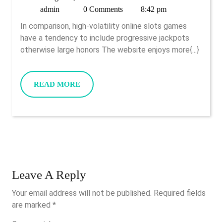
In
admin
7,
admin
0 Comments
8:42 pm
The
2026
In comparison, high-volatility online slots games
Lowe
have a tendency to include progressive jackpots
End
otherwise large honors The website enjoys more{...}
Of
The
READ
READ MORE
Assor
MORE
Our
Write
Unear
That
Duck
Onlin
Leave A Reply
Casin
Your email address will not be published.
Required fields
Game
are marked
*
Are