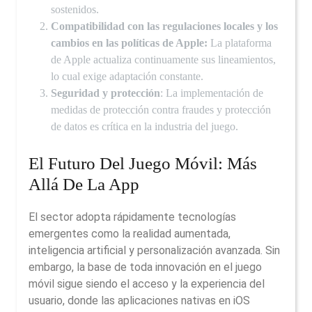
sostenidos.
Compatibilidad con las regulaciones locales y los
cambios en las políticas de Apple:
La plataforma
de Apple actualiza continuamente sus lineamientos,
lo cual exige adaptación constante.
Seguridad y protección
: La implementación de
medidas de protección contra fraudes y protección
de datos es crítica en la industria del juego.
El Futuro Del Juego Móvil: Más
Allá De La App
El sector adopta rápidamente tecnologías
emergentes como la realidad aumentada,
inteligencia artificial y personalización avanzada. Sin
embargo, la base de toda innovación en el juego
móvil sigue siendo el acceso y la experiencia del
usuario, donde las aplicaciones nativas en iOS