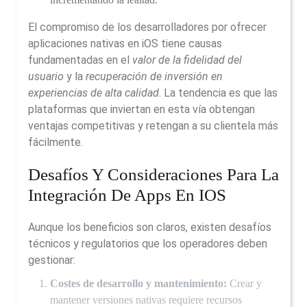
El compromiso de los desarrolladores por ofrecer
aplicaciones nativas en iOS tiene causas
fundamentadas en el
valor de la fidelidad del
usuario
y la
recuperación de inversión en
experiencias de alta calidad
. La tendencia es que las
plataformas que inviertan en esta vía obtengan
ventajas competitivas y retengan a su clientela más
fácilmente.
Desafíos Y Consideraciones Para La
Integración De Apps En IOS
Aunque los beneficios son claros, existen desafíos
técnicos y regulatorios que los operadores deben
gestionar:
Costes de desarrollo y mantenimiento:
Crear y
mantener versiones nativas requiere recursos