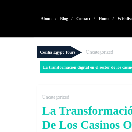
Skip
to
content
About
Blog
Contact
Home
Wishlist
Uncategorized
Cecilia Egypt Tours
La transformación digital en el sector de los casi
Uncategorized
La Transformación
De Los Casinos O