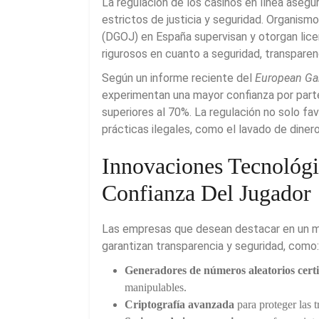
La regulación de los casinos en línea asegu
estrictos de justicia y seguridad. Organis
(DGOJ) en España supervisan y otorgan lice
rigurosos en cuanto a seguridad, transparen
Según un informe reciente del
European Ga
experimentan una mayor confianza por parte
superiores al 70%. La regulación no solo fav
prácticas ilegales, como el lavado de diner
Innovaciones Tecnológi
Confianza Del Jugador
Las empresas que desean destacar en un m
garantizan transparencia y seguridad, como:
Generadores de números aleatorios certi
manipulables.
Criptografía avanzada
para proteger las t