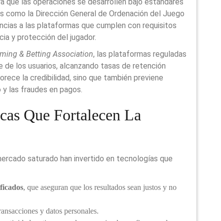
ra que las operaciones se desarrollen bajo estándares
mos como la Dirección General de Ordenación del Juego
ncias a las plataformas que cumplen con requisitos
cia y protección del jugador.
ming & Betting Association
, las plataformas reguladas
 de los usuarios, alcanzando tasas de retención
orece la credibilidad, sino que también previene
o y las fraudes en pagos.
cas Que Fortalecen La
ercado saturado han invertido en tecnologías que
ficados
, que aseguran que los resultados sean justos y no
ransacciones y datos personales.