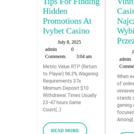
Tips For Finding
Vinn
Hidden
Casi
Promotions At
Najc
Tips
Ivybet Casino
Wybi
For
Prze
July
July 8, 2025
Finding
admin
8,
admin
0
J
2025
Comments
3:04 am
Hidden
a
admin
Metric Value RTP (Return
Comme
Promotions
to Player) 96.3% Wagering
When ex
At
Requirements 37x
of onlin
Ivybet
Minimum Deposit $10
vinniew
Withdrawal Times Usually
Casino
stands o
23-47 hours Game
gaming 
Count{...}
focused
Among{..
READ
READ MORE