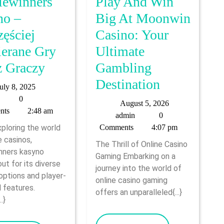
iewinners
Play And Win
no –
Big At Moonwin
zęściej
Casino: Your
erane Gry
Ultimate
Vinniewinners
z Graczy
Gambling
Casino
Play
Destination
July
uly 8, 2025
–
And
dmin
8,
0
August
August 5, 2026
2025
nts
2:48 am
Najczęściej
Win
admin
5,
admin
0
2026
ploring the world
Comments
4:07 pm
Wybierane
Big
e casinos,
The Thrill of Online Casino
Gry
At
inners kasyno
Gaming Embarking on a
Przez
Moonwin
ut for its diverse
journey into the world of
options and player-
Graczy
Casino:
online casino gaming
 features.
offers an unparalleled{...}
Your
.}
Ultimate