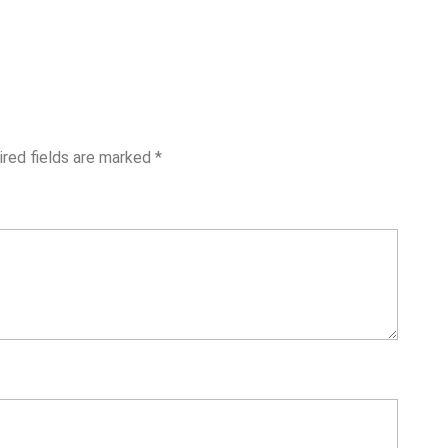
Ligne
ired fields are marked
*