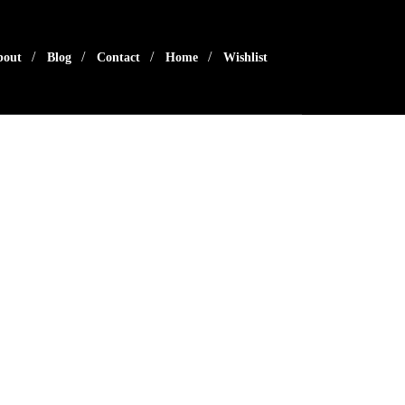
bout
Blog
Contact
Home
Wishlist