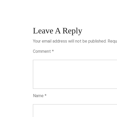
Leave A Reply
Your email address will not be published.
Requ
Comment
*
Name
*