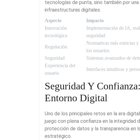
tecnologías de punta, sino también por una
infraestructuras digitales.
Aspecto
Impacto
Innovación
Implementación de IA, reali
tecnológica
seguridad
Normativas más estrictas y 
Regulación
los usuarios
Seguridad
Sistemas avanzados de dete
Experiencia del
Interfaces intuitivas y pers
usuario
Seguridad Y Confianza:
Entorno Digital
Uno de los principales retos en la era digita
juego con plena confianza en la integridad 
protección de datos y la transparencia en
estratégico.