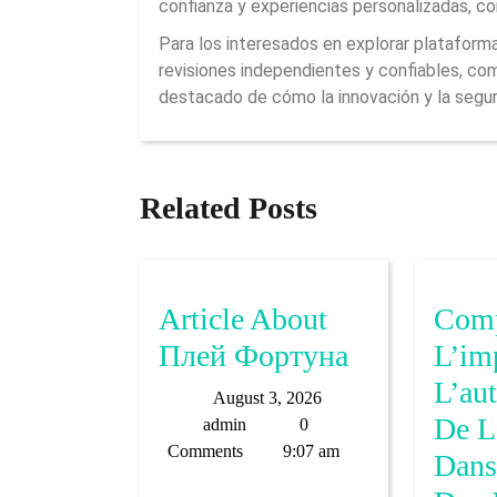
confianza y experiencias personalizadas, co
Para los interesados en explorar platafor
revisiones independientes y confiables, com
destacado de cómo la innovación y la seguri
Related Posts
Article About
Comp
Article
Плей Фортуна
L’im
About
L’aut
August
August 3, 2026
Плей
De L
admin
3,
admin
0
2026
Comments
9:07 am
Фортуна
Dans