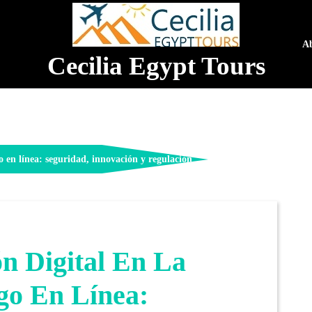
A
Cecilia Egypt Tours
o en línea: seguridad, innovación y regulación
n Digital En La
go En Línea: