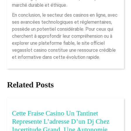
marché durable et éthique.
En conclusion, le secteur des casinos en ligne, avec
ses avancées technologiques et réglementaires,
possède un potentiel considérable. Pour ceux qui
cherchent à approfondir leur compréhension ou à
explorer une plateforme fiable, le site officiel
vegasslot casino constitue une ressource crédible
et informative dans cette évolution rapide.
Related Posts
Cette Fraise Casino Un Tantinet
Represente L’adresse D’un Dj Chez
Incertitude Grand, Une Autonomie