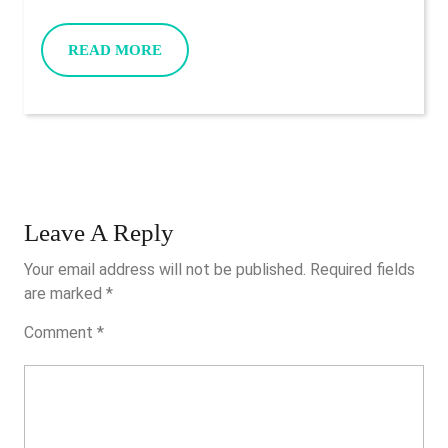
READ
READ MORE
MORE
Leave A Reply
Your email address will not be published.
Required fields
are marked
*
Comment
*