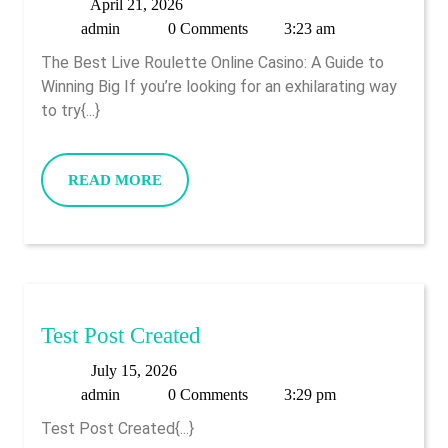
April
April 21, 2026
Live
admin
21,
admin
0 Comments
3:23 am
Roulette
2026
The Best Live Roulette Online Casino: A Guide to
Online
Winning Big If you’re looking for an exhilarating way
Casino
to try{...}
A
Guide
READ
READ MORE
To
MORE
Winning
Big
Test
Test Post Created
Post
July
July 15, 2026
Created
admin
15,
admin
0 Comments
3:29 pm
2026
Test Post Created{...}