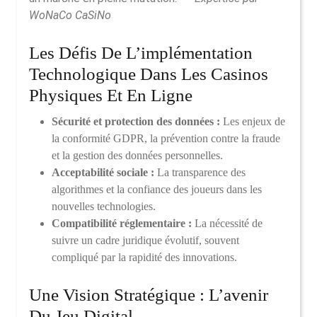
WoNaCo CaSiNo
Les Défis De L’implémentation
Technologique Dans Les Casinos
Physiques Et En Ligne
Sécurité et protection des données :
Les enjeux de
la conformité GDPR, la prévention contre la fraude
et la gestion des données personnelles.
Acceptabilité sociale :
La transparence des
algorithmes et la confiance des joueurs dans les
nouvelles technologies.
Compatibilité réglementaire :
La nécessité de
suivre un cadre juridique évolutif, souvent
compliqué par la rapidité des innovations.
Une Vision Stratégique : L’avenir
Du Jeu Digital