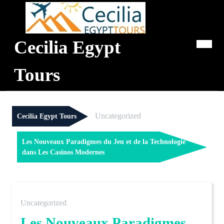
Skip
to
content
Cecilia Egypt
Op
Me
Tours
Uncategorized
Cecilia Egypt Tours
Les Nouveaux Paradigmes du Jeu et de la Technologie
dans Les Casinos Modernes
Uncategorized
Les Nouveaux Paradigmes