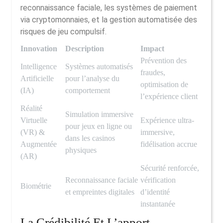
reconnaissance faciale, les systèmes de paiement
via cryptomonnaies, et la gestion automatisée des
risques de jeu compulsif.
Innovation
Description
Impact
Prévention des
Intelligence
Systèmes automatisés
fraudes,
Artificielle
pour l’analyse du
optimisation de
(IA)
comportement
l’expérience client
Réalité
Simulation immersive
Virtuelle
Expérience ultra-
pour jeux en ligne ou
(VR) &
immersive,
dans les casinos
Augmentée
fidélisation accrue
physiques
(AR)
Sécurité renforcée,
Reconnaissance faciale
vérification
Biométrie
et empreintes digitales
d’identité
instantanée
La Crédibilité Et L’apport