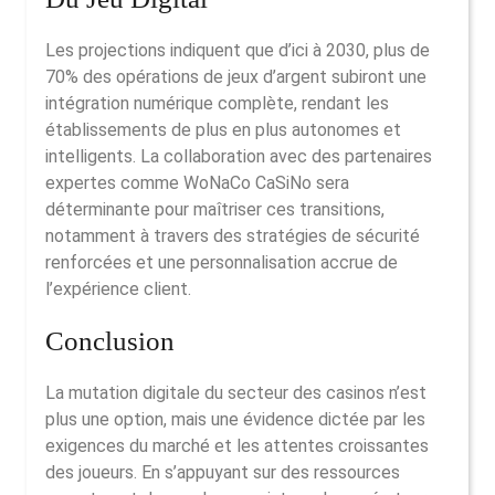
Les projections indiquent que d’ici à 2030, plus de
70% des opérations de jeux d’argent subiront une
intégration numérique complète, rendant les
établissements de plus en plus autonomes et
intelligents. La collaboration avec des partenaires
expertes comme WoNaCo CaSiNo sera
déterminante pour maîtriser ces transitions,
notamment à travers des stratégies de sécurité
renforcées et une personnalisation accrue de
l’expérience client.
Conclusion
La mutation digitale du secteur des casinos n’est
plus une option, mais une évidence dictée par les
exigences du marché et les attentes croissantes
des joueurs. En s’appuyant sur des ressources