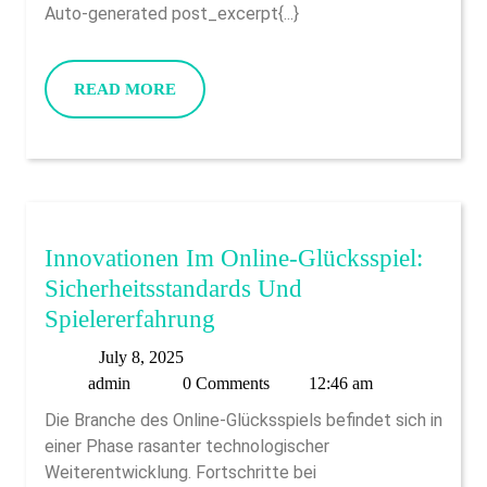
Mit
2026
Auto-generated post_excerpt{...}
Vicibet
Casino
READ
Free
READ MORE
MORE
Aktionen
Innovationen Im Online-Glücksspiel:
Sicherheitsstandards Und
Innovationen
Spielererfahrung
Im
July
July 8, 2025
Online-
admin
8,
admin
0 Comments
12:46 am
Glücksspiel:
2025
Die Branche des Online-Glücksspiels befindet sich in
Sicherheitsstandards
einer Phase rasanter technologischer
Und
Weiterentwicklung. Fortschritte bei