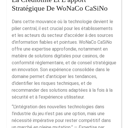
Stratégique De WoNaCo CaSiNo
Dans cette mouvance où la technologie devient le
pilier central, il est crucial pour les établissements
et les acteurs du secteur d’accéder à des sources
d’information fiables et pointues. WoNaCo CaSiNo
offre une expertise approfondie, notamment en
matière de solutions digitales pour casinos, de
conformité réglementaire, et de conseil stratégique
en innovation. Son expérience consolidée dans le
domaine permet d’anticiper les tendances,
d’identifier les risques techniques, et de
recommander des solutions adaptées à la fois à la
sécurité et à l’expérience utilisateur.
“L’intégration des nouvelles technologies dans
l’industrie du jeu n’est pas une option, mais une
nécessité impérative pour rester compétitif dans
un marché en pleine mutation.” —
Expertise par