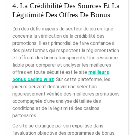
4. La Crédibilité Des Sources Et La
Légitimité Des Offres De Bonus
L’un des défis majeurs du secteur du jeu en ligne
concerne la vérification de la crédibilité des
promotions. Il est primordial de faire confiance à
des plateformes qui respectent la réglementation
et offrent des bonus transparents. Une ressource
fiable pour comparer et analyser les meilleures
offres en toute sécurité est le site
meilleurs
bonus casino winz
. Sur cette plateforme, les
joueurs peuvent découvrir une sélection
rigoureusement vérifiée des meilleures promotions,
accompagnée d’une analyse détaillée des
conditions et de la légitimité des casinos
partenaires.
Ce site se distingue par son expertise dans
l’évaluation objective des programmes de bonus,