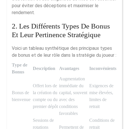
pour éviter des déceptions et maximiser le
rendement.
2. Les Différents Types De Bonus
Et Leur Pertinence Stratégique
Voici un tableau synthétique des principaux types
de bonus et de leur rôle dans la stratégie du joueur :
Type de
Description
Avantages
Inconvénients
Bonus
Augmentation
Offert lors de
immédiate du
Exigences de
Bonus de
la création du
capital, souvent
mise élevées,
bienvenue
compte ou du
avec des
limites de
premier dépôt
conditions
retrait
favorables
Sessions de
Conditions de
rotations
Permettent de
retrait