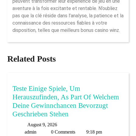
peuvent transformer leur expérience de jeu en une
aventure à la fois excitante et rentable. N’oubliez
pas que la clé réside dans l’analyse, la patience et la
connaissance des ressources fiables à votre
disposition, telles que meilleurs bonus casino winz.
Related Posts
Teste Einige Spiele, Um
Herauszufinden, As Part Of Welchem
Deine Gewinnchancen Bevorzugt
Teste
Geschrieben Stehen
Einige
August
August 9, 2026
Spiele,
admin
9,
admin
0 Comments
9:18 pm