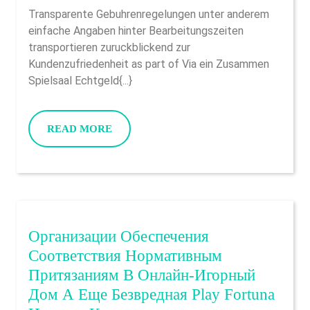
Um
2026
Transparente Gebuhrenregelungen unter anderem
Herauszufinden,
einfache Angaben hinter Bearbeitungszeiten
As
transportieren zuruckblickend zur
Part
Kundenzufriedenheit as part of Via ein Zusammen
Spielsaal Echtgeld{...}
Of
Welchem
Deine
READ
READ MORE
Gewinnchancen
MORE
Bevorzugt
Geschrieben
Stehen
Организации Обеспечения
Соответствия Нормативным
Притязаниям В Онлайн-Игорный
Дом А Еще Безвредная Play Fortuna