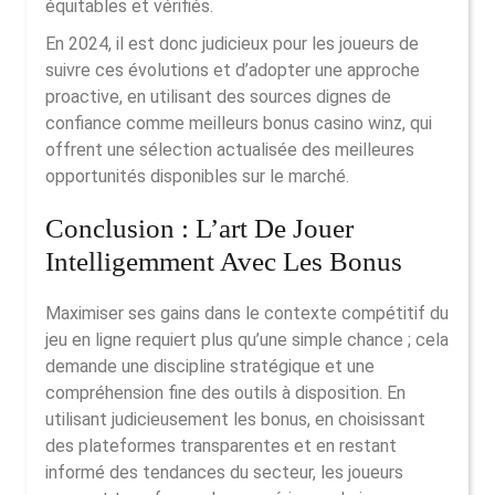
équitables et vérifiés.
En 2024, il est donc judicieux pour les joueurs de
suivre ces évolutions et d’adopter une approche
proactive, en utilisant des sources dignes de
confiance comme meilleurs bonus casino winz, qui
offrent une sélection actualisée des meilleures
opportunités disponibles sur le marché.
Conclusion : L’art De Jouer
Intelligemment Avec Les Bonus
Maximiser ses gains dans le contexte compétitif du
jeu en ligne requiert plus qu’une simple chance ; cela
demande une discipline stratégique et une
compréhension fine des outils à disposition. En
utilisant judicieusement les bonus, en choisissant
des plateformes transparentes et en restant
informé des tendances du secteur, les joueurs