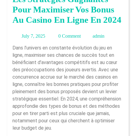
Pour Maximiser Vos Bonus
Au Casino En Ligne En 2024
July
admin
July 7, 2025
0 Comment
admin
7,
Dans l’univers en constante évolution du jeu en
2025
ligne, maximiser ses chances de succès tout en
bénéficiant d’avantages compétitifs est au cœur
des préoccupations des joueurs avertis. Avec une
concurrence accrue sur le marché des casinos en
ligne, connaître les bonnes pratiques pour profiter
pleinement des bonus proposés devient un levier
stratégique essentiel. En 2024, une compréhension
approfondie des types de bonus et des méthodes
pour en tirer parti est plus cruciale que jamais,
notamment pour ceux qui cherchent à optimiser
leur budget de jeu.