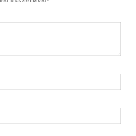
ired fields are marked
*