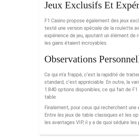
Jeux Exclusifs Et Expé
F1 Casino propose également des jeux exclus
testé une version spéciale de la roulette av
expérience de jeu, ajoutant un élément de 
les gains étaient incroyables.
Observations Personnel
Ce qui m’a frappé, c’est la rapidité de trait
standard, c’est appréciable. En outre, la va
1.840 options disponibles, ce qui fait de F1
table.
Finalement, pour ceux qui recherchent une e
Entre les jeux de table classiques et les op
les avantages VIP, il y a de quoi séduire les