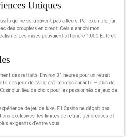
riences Uniques
ifs qui ne se trouvent pas ailleurs. Par exemple, j’ai
ec des croupiers en direct. Cela a enrichi mon
réalisme. Les mises pouvaient atteindre 1.000 EUR, et
les
ement des retraits. Environ 31 heures pour un retrait
riété des jeux de table est impressionnante — plus de
 Casino un lieu de choix pour les passionnés de jeux de
xpérience de jeu de luxe, F1 Casino ne déçoit pas.
tions exclusives, les limites de retrait généreuses et
 plus exigeants d’entre vous.