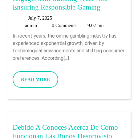
The
Ensuring Responsible Gaming
Future
July
July 7, 2025
Of
admin
7,
admin
0 Comments
9:07 pm
Online
2025
In recent years, the online gambling industry has
Casino
experienced exponential growth, driven by
Engagement:
technological advancements and shifting consumer
Building
preferences. According{...}
Trust
And
READ
READ MORE
Ensuring
MORE
Responsible
Gaming
Debido A Conoces Acerca De Como
Funcionan Las Bonos Desprovisto