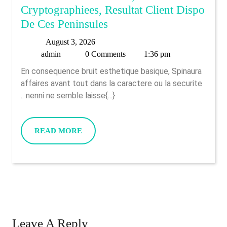
Cryptographiees, Resultat Client Dispo
Ver
Autorisation
De Ces Peninsules
Como
Assistance,
Usarlos!
August
August 3, 2026
Convention
admin
3,
admin
0 Comments
1:36 pm
Cryptographiees,
2026
En consequence bruit esthetique basique, Spinaura
Resultat
affaires avant tout dans la caractere ou la securite
Client
.. nenni ne semble laisse{...}
Dispo
De
READ
READ MORE
Ces
MORE
Peninsules
Leave A Reply