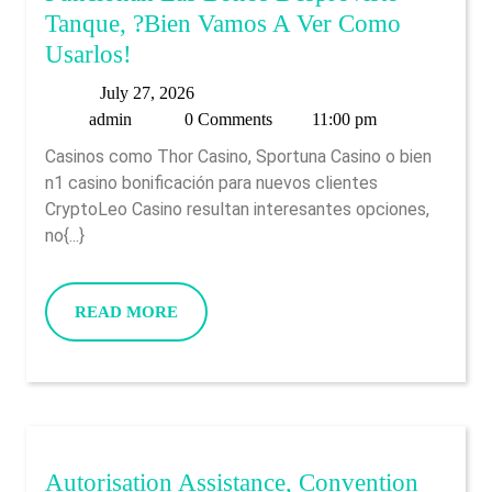
Tanque, ?bien Vamos A Ver Como
Debido
Usarlos!
A
July
July 27, 2026
Conoces
admin
27,
admin
0 Comments
11:00 pm
Acerca
2026
Casinos como Thor Casino, Sportuna Casino o bien
De
n1 casino bonificación para nuevos clientes
Como
CryptoLeo Casino resultan interesantes opciones,
Funcionan
no{...}
Las
Bonos
READ
READ MORE
Desprovisto
MORE
Tanque,
?
Bien
Vamos
Autorisation Assistance, Convention
A