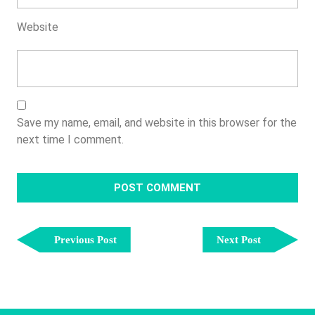
Website
Save my name, email, and website in this browser for the
next time I comment.
Post
Previous
Next
Navigation
Previous Post
Next Post
Post
Post