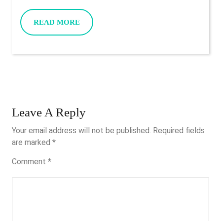
I
Intratne
READ
READ MORE
Dla
MORE
Graczy
Leave A Reply
Your email address will not be published.
Required fields
are marked
*
Comment
*