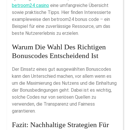
betroom24 casino
eine umfangreiche Übersicht
sowie praktische Tipps. Hier finden Interessierte
exampleweise den betroom24 bonus code – ein
Beispiel für eine zuverlässige Ressource, um das
beste Nutzererlebnis zu erzielen.
Warum Die Wahl Des Richtigen
Bonuscodes Entscheidend Ist
Der Einsatz eines gut ausgewählten Bonuscodes
kann den Unterschied machen, vor allem wenn es
um die Maximierung des Nutzens und die Einhaltung
der Bonusbedingungen geht. Dabei ist es wichtig,
solche Codes nur von seriösen Quellen zu
verwenden, die Transparenz und Fairness
garantieren.
Fazit: Nachhaltige Strategien Für