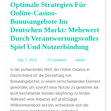
Optimale Strategien Für
Online-Casino-
Bonusangebote Im
Deutschen Markt: Mehrwert
Durch Verantwortungsvolles
Spiel Und Nutzerbindung
July
admin
July 7, 2025
0 Comment
admin
7,
In der pulsierenden Welt der Online-Casinos in
2025
Deutschland ist die Gestaltung von
Bonusangeboten zu einem entscheidenden Element
geworden, um sowohl neue Nutzer zu gewinnen als
auch bestehende Kunden langfristig zu binden.
Während viele Anbieter auf großzügige
Willkommensboni setzen, entwickeln sich die