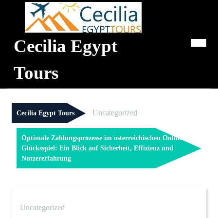
Skip
to
content
Cecilia Egypt
Op
Me
Tours
Uncategorized
Cecilia Egypt Tours
Optimale Zahlungsprozesse im österreichischen Online-
Glücksspiel: Ein Blick auf Sicherheit, Effizienz und
Nutzererfahrung
Uncategorized