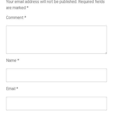
Your email address will not be published.
Required fields
are marked
*
Comment
*
Name
*
Email
*