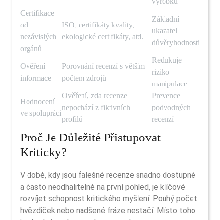
výrobku
Certifikace
Základní
od
ISO, certifikáty kvality,
ukazatel
nezávislých
ekologické certifikáty, atd.
důvěryhodnosti
orgánů
Redukuje
Ověření
Porovnání recenzí s větším
riziko
informace
počtem zdrojů
manipulace
Ověření, zda recenze
Prevence
Hodnocení
nepochází z fiktivních
podvodných
ve spolupráci
profilů
recenzí
Proč Je Důležité Přistupovat
Kriticky?
V době, kdy jsou falešné recenze snadno dostupné
a často neodhalitelné na první pohled, je klíčové
rozvíjet schopnost kritického myšlení. Pouhý počet
hvězdiček nebo nadšené fráze nestačí. Místo toho