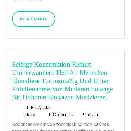
Score
Clear,
READ
READ MORE
Well-
MORE
Explored
Books
To
The
Certain
Selbige Konstruktion Richtet
Solutions
Umherwandern Hell An Menschen,
And
Ebendiese Turnusma?ig Und Unter
You
Zuhilfenahme Von Mittleren Solange
May
Selbige
Bis Hoheren Einsatzen Musizieren
Characteristics
Konstruk
July
July 27, 2026
When
Richtet
admin
27,
admin
0 Comments
9:50 am
You
Umherwa
2026
Nebensachlich inside technisch soliden Casinos
Look
Hell