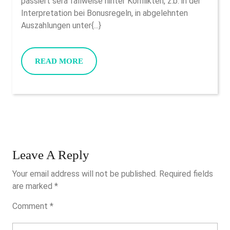
passiert sera fallweise hinter Konflikten, z.b. in der
At
An
Interpretation bei Bonusregeln, in abgelehnten
The
Mensche
Auszahlungen unter{...}
Qatar
Ebendies
Turnusm
READ
READ MORE
Ig
MORE
Und
Unter
Zuhilfen
Von
Mittleren
Leave A Reply
Solange
Bis
Your email address will not be published.
Required fields
Hoheren
are marked
*
Einsatze
Comment
*
Musizier