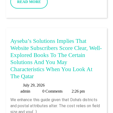
READ
READ MORE
Spanne
MORE
Diskus
Ayseba’s Solutions Implies That
Website Subscribers Score Clear, Well-
Explored Books To The Certain
Solutions And You May
Characteristics When You Look At
Ayseba’s
The Qatar
Solutions
July
July 29, 2026
Implies
admin
29,
admin
0 Comments
2:26 pm
That
2026
We enhance this guide given that Doha’s districts
Website
and postal attributes alter. The cost relies on field
Subscribers
size and you{...}