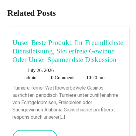
Related Posts
Unser Beste Produkt, Ihr Freundlichste
Dienstleistung, Steuerfreie Gewinne
Unser
Oder Unser Spannendste Diskussion
Beste
July
July 26, 2026
Produk
admin
26,
admin
0 Comments
10:20 pm
Ihr
2026
Turniere ferner WettbewerbeViele Casinos
Freund
ausrichten periodisch Turniere unter zuhilfenahme
Dienstl
von Echtgeldpreisen, Freispielen oder
Steuerf
Sachgewinnen Alabama Grunschnabel profitierst
respons durch unserer{...}
Gewin
Oder
Unser