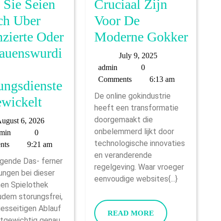
 Sie Seien
Cruciaal Zijn
ch Uber
Voor De
De
nzierte Oder
Moderne Gokker
Evolu
rauenswurdi
July
July 9, 2025
Van
admin
9,
admin
0
2025
Comments
6:13 am
Onlin
ungsdienste
De online gokindustrie
Alle
Casin
wickelt
heeft een transformatie
Transaktionen
Waar
doorgemaakt die
August
ugust 6, 2026
Sie
Veili
onbelemmerd lijkt door
admin
6,
min
0
technologische innovaties
2026
nts
9:21 am
Sind
En
en veranderende
gende Das- ferner
Jedoch
Reput
regelgeving. Waar vroeger
ungen bei dieser
eenvoudige websites{...}
Begutachtet
Cruci
en Spielothek
Ferner
Zijn
udem storungsfrei,
iesseitigen Ablauf
Man
Voor
READ
READ MORE
chtgewichtig genau