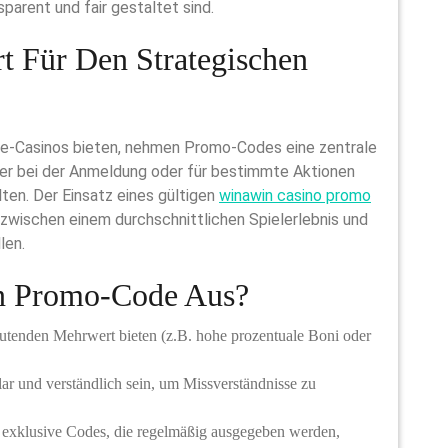
sparent und fair gestaltet sind.
 Für Den Strategischen
ine-Casinos bieten, nehmen Promo-Codes eine zentrale
ieler bei der Anmeldung oder für bestimmte Aktionen
ten. Der Einsatz eines gültigen
winawin casino promo
zwischen einem durchschnittlichen Spielerlebnis und
len.
n Promo-Code Aus?
utenden Mehrwert bieten (z.B. hohe prozentuale Boni oder
r und verständlich sein, um Missverständnisse zu
 exklusive Codes, die regelmäßig ausgegeben werden,