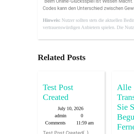
“Beim Online-Glücksspiel ist Wissen Macht
Codes kann den Unterschied zwischen Gewi
Hinweis:
Nutzer sollten stets die aktuellen Be
vertrauenswürdigen Anbietern spielen. Die Nutz
Related Posts
Test Post
Alle
Test
Created
Tran
Post
Sie 
July
July 10, 2026
Created
Begu
admin
10,
admin
0
2026
Comments
11:59 am
Fern
Test Post Created{...}