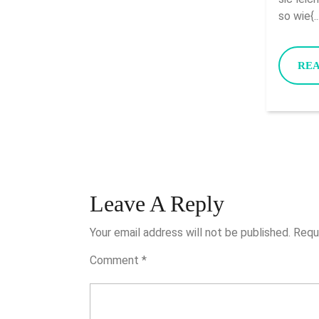
so wie{..
RE
Leave A Reply
Your email address will not be published.
Requ
Comment
*