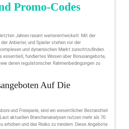
nd Promo-Codes
admin
 der Anbieter, und Spieler stehen vor der
 komplexen und dynamischen Markt zurechtzufinden.
es essentiell, fundiertes Wissen über Bonusangebote,
wie deren regulatorischer Rahmenbedingungen zu
sangeboten Auf Die
ni und Freispiele, sind ein wesentlicher Bestandteil
 Laut aktuellen Branchenanalysen nutzen mehr als 70
zu erhöhen und das Risiko zu mindern. Diese Angebote