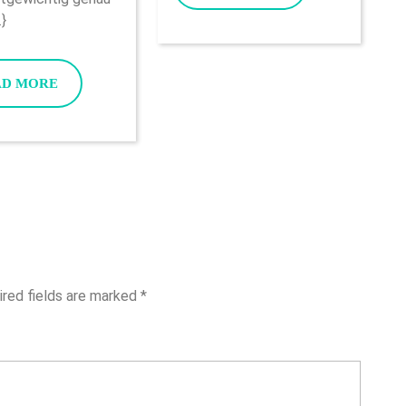
MORE
Sagt,
De
.}
Sie
Mode
Seien
Gokk
READ
AD MORE
MORE
Jedoch
Uber
Lizenzierte
Oder
Vertrauenswurdige
Zahlungsdienste
Abgewickelt
ired fields are marked
*