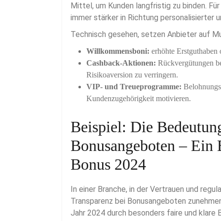
Mittel, um Kunden langfristig zu binden. F
immer stärker in Richtung personalisierter 
Technisch gesehen, setzen Anbieter auf Mu
Willkommensboni:
erhöhte Erstguthaben 
Cashback-Aktionen:
Rückvergütungen bei
Risikoaversion zu verringern.
VIP- und Treueprogramme:
Belohnungssy
Kundenzugehörigkeit motivieren.
Beispiel: Die Bedeutun
Bonusangeboten – Ein B
Bonus 2024
In einer Branche, in der Vertrauen und regu
Transparenz bei Bonusangeboten zunehmen
Jahr 2024 durch besonders faire und klare B