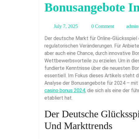
Bonusangebote Im
July
July 7, 2025
0 Comment
admin
7,
Der deutsche Markt für Online-Glücksspiel entwickelt sich rapide und unterliegt kontinuierlichen
2025
regulatorischen Veränderungen. Für Anbiete
aber auch eine Chance, durch innovative B
Wettbewerbsvorteile zu erzielen. Um in die
fundierte Kenntnisse über die neuesten Bo
essentiell. Im Fokus dieses Artikels steht
Analyse der Bonusangebote für 2024 – mi
casino bonus 2024
, die sich als eine der f
etabliert hat.
Der Deutsche Glücksspi
Und Markttrends