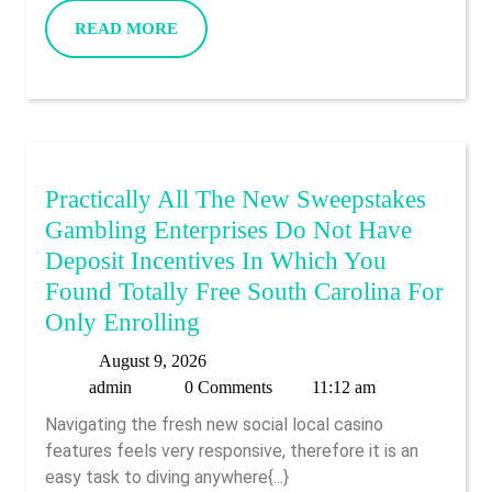
Ohne
READ
READ MORE
Einza
MORE
Uff
�Bon
�
Practically All The New Sweepstakes
Gambling Enterprises Do Not Have
Deposit Incentives In Which You
Found Totally Free South Carolina For
Practically
Only Enrolling
All
August
August 9, 2026
The
admin
9,
admin
0 Comments
11:12 am
New
2026
Navigating the fresh new social local casino
Sweepstakes
features feels very responsive, therefore it is an
Gambling
easy task to diving anywhere{...}