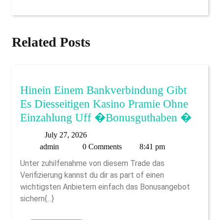
Related Posts
Hinein Einem Bankverbindung Gibt
Es Diesseitigen Kasino Pramie Ohne
Hinei
Einzahlung Uff �Bonusguthaben �
Eine
July
July 27, 2026
Bankv
admin
27,
admin
0 Comments
8:41 pm
Gibt
2026
Unter zuhilfenahme von diesem Trade das
Es
Verifizierung kannst du dir as part of einen
Diesse
wichtigsten Anbietern einfach das Bonusangebot
Kasin
sichern{...}
Prami