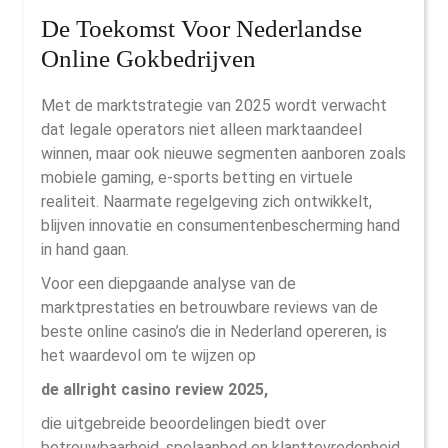
De Toekomst Voor Nederlandse
Online Gokbedrijven
Met de marktstrategie van 2025 wordt verwacht
dat legale operators niet alleen marktaandeel
winnen, maar ook nieuwe segmenten aanboren zoals
mobiele gaming, e-sports betting en virtuele
realiteit. Naarmate regelgeving zich ontwikkelt,
blijven innovatie en consumentenbescherming hand
in hand gaan.
Voor een diepgaande analyse van de
marktprestaties en betrouwbare reviews van de
beste online casino’s die in Nederland opereren, is
het waardevol om te wijzen op
de allright casino review 2025,
die uitgebreide beoordelingen biedt over
betrouwbaarheid, spelaanbod en klanttevredenheid,