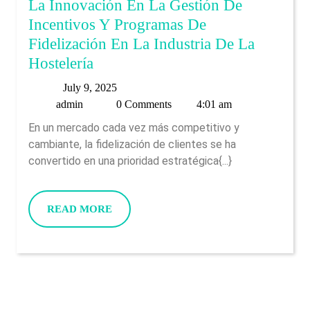
La Innovación En La Gestión De
Seiner
Incentivos Y Programas De
Ansprec
Fidelización En La Industria De La
Webseite
La
Hostelería
Vorlege
Innovación
July
July 9, 2025
En
admin
9,
admin
0 Comments
4:01 am
La
2025
En un mercado cada vez más competitivo y
Gestión
cambiante, la fidelización de clientes se ha
De
convertido en una prioridad estratégica{...}
Incentivos
Y
READ
READ MORE
Programas
MORE
De
Fidelización
En
La