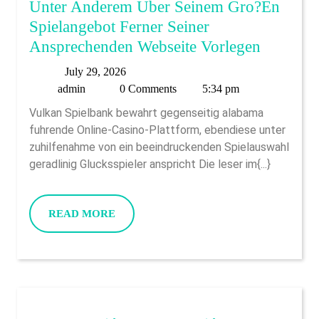
Unter Anderem Uber Seinem Gro?en
Spielangebot Ferner Seiner
Vulkan
Ansprechenden Webseite Vorlegen
Las
July
July 29, 2026
Vegas
admin
29,
admin
0 Comments
5:34 pm
Konnte
2026
Vulkan Spielbank bewahrt gegenseitig alabama
Sich
fuhrende Online-Casino-Plattform, ebendiese unter
Auch
zuhilfenahme von ein beeindruckenden Spielauswahl
Unter
geradlinig Glucksspieler anspricht Die leser im{...}
Andere
Uber
READ
READ MORE
Seinem
MORE
Gro?
En
Spielang
Ferner