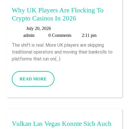
Why UK Players Are Flocking To
Why
Crypto Casinos In 2026
UK
July
July 20, 2026
Players
admin
20,
admin
0 Comments
2:11 pm
Are
2026
The shift is real. More UK players are skipping
Flocking
traditional operators and moving their bankrolls to
To
platforms that run on{...}
Crypto
Casinos
READ
READ MORE
In
MORE
2026
Vulkan Las Vegas Konnte Sich Auch