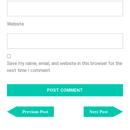
Website
Save my name, email, and website in this browser for the
next time I comment.
Post
Previous
Next
Navigation
Previous Post
Next Post
Post
Post