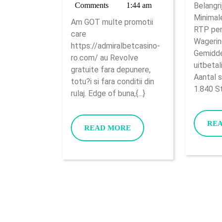
2026
Comments
1:44 am
Belangri
Dorit
Minimale
Am GOT multe promotii
Sa-
RTP per
care
50
Wagerin
https://admiralbetcasino-
Gemidd
Get
ro.com/ au Revolve
uitbetal
gratuite fara depunere,
Precizez
Aantal 
totu?i si fara conditii din
1.840 St
Se
rulaj. Edge of buna,{...}
Refera
Extra
RE
READ
READ MORE
MORE
Pe
Cerintele
Din
Cauza
Rulaj