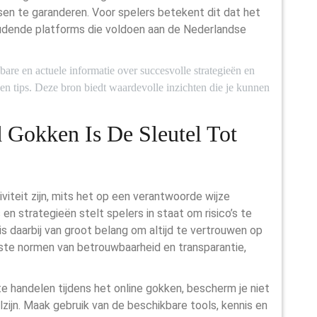
sen te garanderen. Voor spelers betekent dit dat het
ehoudende platforms die voldoen aan de Nederlandse
are en actuele informatie over succesvolle strategieën en
en tips. Deze bron biedt waardevolle inzichten die je kunnen
 Gokken Is De Sleutel Tot
iteit zijn, mits het op een verantwoorde wijze
 en strategieën stelt spelers in staat om risico’s te
s daarbij van groot belang om altijd te vertrouwen op
ste normen van betrouwbaarheid en transparantie,
e handelen tijdens het online gokken, bescherm je niet
elzijn. Maak gebruik van de beschikbare tools, kennis en