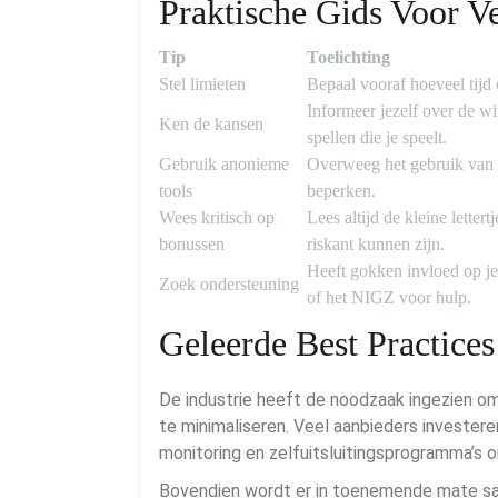
Praktische Gids Voor 
Tip
Toelichting
Stel limieten
Bepaal vooraf hoeveel tijd e
Informeer jezelf over de w
Ken de kansen
spellen die je speelt.
Gebruik anonieme
Overweeg het gebruik van t
tools
beperken.
Wees kritisch op
Lees altijd de kleine letter
bonussen
riskant kunnen zijn.
Heeft gokken invloed op je 
Zoek ondersteuning
of het NIGZ voor hulp.
Geleerde Best Practices
De industrie heeft de noodzaak ingezien om 
te minimaliseren. Veel aanbieders invester
monitoring en zelfuitsluitingsprogramma’s
Bovendien wordt er in toenemende mate s