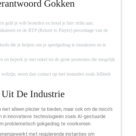
Verantwoord Gokken
n geld je wilt besteden en houd je hier strikt aan.
inkansen en de RTP (Return to Player) percentage van de
ools die je helpen om je speelgedrag te monitoren en te
tjes en beperk je niet enkel tot de grote promoties die mogelijk
welzijn, neem dan contact op met instanties zoals Jellinek
 Uit De Industrie
niet alleen plezier te bieden, maar ook om de risico’s
en in innovatieve technologieën zoals AI-gestuurde
 om problematisch gokgedrag te voorkomen.
amengewerkt met regulerende instanties om