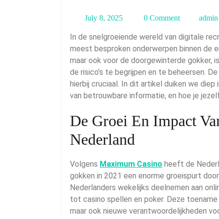
July
July 8, 2025
0 Comment
admin
8,
In de snelgroeiende wereld van digitale recreatie is online gokken uitgegroeid tot een van de
2025
meest besproken onderwerpen binnen de ent
maar ook voor de doorgewinterde gokker, is
de risico’s te begrijpen en te beheersen. De
hierbij cruciaal. In dit artikel duiken we di
van betrouwbare informatie, en hoe je jeze
De Groei En Impact Va
Nederland
Volgens
Maximum Casino
heeft de Nederla
gokken in 2021 een enorme groeispurt doorg
Nederlanders wekelijks deelnemen aan onl
tot casino spellen en poker. Deze toename
maar ook nieuwe verantwoordelijkheden voo