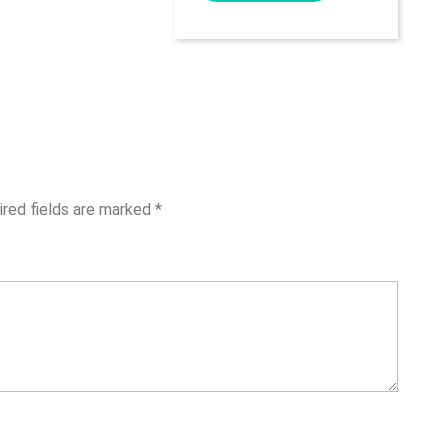
Und
Statt
Qua
Simplen
Bonusange
Fakturieren
ired fields are marked
*