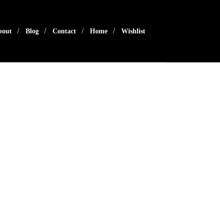
bout
Blog
Contact
Home
Wishlist