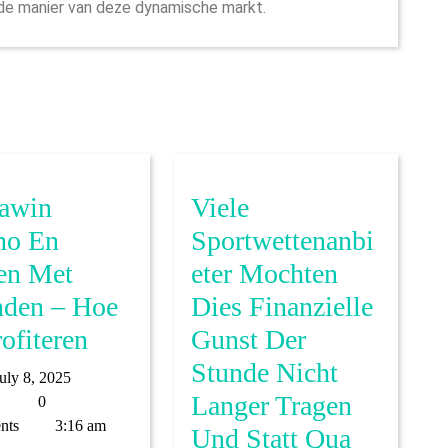
de manier van deze dynamische markt.
awin
Viele
no En
Sportwettenanbi
en Met
Eter Mochten
nden – Hoe
Dies Finanzielle
Granawin
ofiteren
Gunst Der
Casino
Stunde Nicht
July
uly 8, 2025
En
Langer Tragen
dmin
8,
0
2025
nts
3:16 am
Deelen
Und Statt Qua