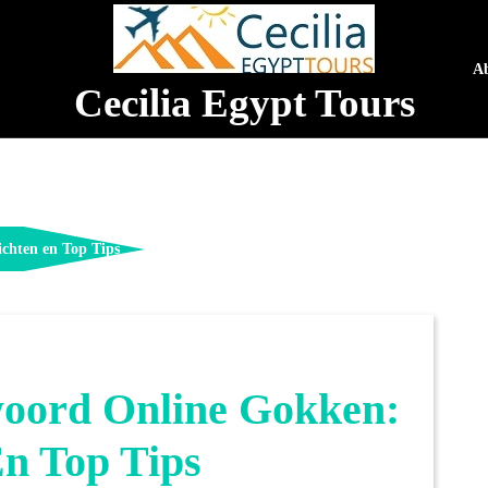
A
Cecilia Egypt Tours
ichten en Top Tips
woord Online Gokken:
En Top Tips