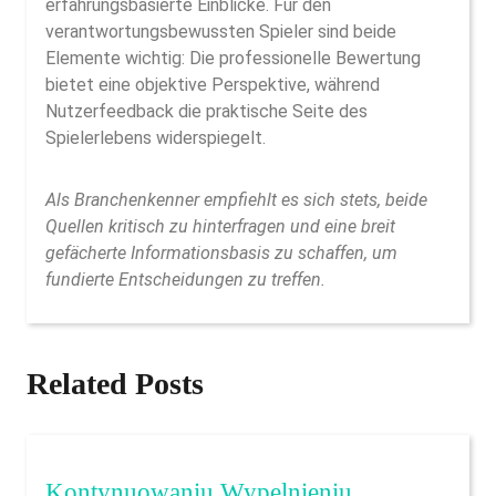
erfahrungsbasierte Einblicke. Für den
verantwortungsbewussten Spieler sind beide
Elemente wichtig: Die professionelle Bewertung
bietet eine objektive Perspektive, während
Nutzerfeedback die praktische Seite des
Spielerlebens widerspiegelt.
Als Branchenkenner empfiehlt es sich stets, beide
Quellen kritisch zu hinterfragen und eine breit
gefächerte Informationsbasis zu schaffen, um
fundierte Entscheidungen zu treffen.
Related Posts
Kontynuowaniu Wypelnieniu