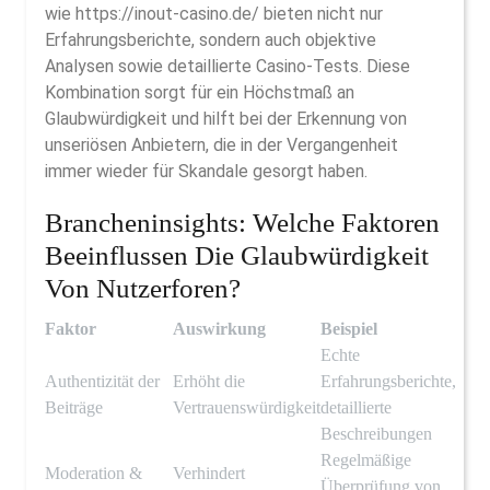
wie https://inout-casino.de/ bieten nicht nur
Erfahrungsberichte, sondern auch objektive
Analysen sowie detaillierte Casino-Tests. Diese
Kombination sorgt für ein Höchstmaß an
Glaubwürdigkeit und hilft bei der Erkennung von
unseriösen Anbietern, die in der Vergangenheit
immer wieder für Skandale gesorgt haben.
Brancheninsights: Welche Faktoren
Beeinflussen Die Glaubwürdigkeit
Von Nutzerforen?
Faktor
Auswirkung
Beispiel
Echte
Authentizität der
Erhöht die
Erfahrungsberichte,
Beiträge
Vertrauenswürdigkeit
detaillierte
Beschreibungen
Regelmäßige
Moderation &
Verhindert
Überprüfung von