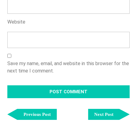
Website
Save my name, email, and website in this browser for the
next time I comment.
Post
Previous
Next
Navigation
Previous Post
Next Post
Post
Post