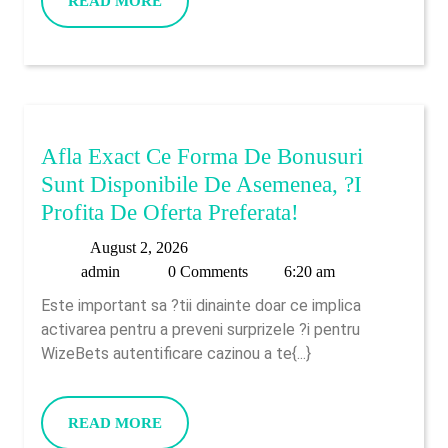
READ
READ MORE
MORE
Afla Exact Ce Forma De Bonusuri
Sunt Disponibile De Asemenea, ?i
Afla
Profita De Oferta Preferata!
Exact
August
August 2, 2026
Ce
admin
2,
admin
0 Comments
6:20 am
Forma
2026
Este important sa ?tii dinainte doar ce implica
De
activarea pentru a preveni surprizele ?i pentru
Bonusuri
WizeBets autentificare cazinou a te{...}
Sunt
Disponibile
READ
READ MORE
De
MORE