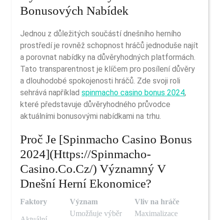
Bonusových Nabídek
Jednou z důležitých součástí dnešního herního
prostředí je rovněž schopnost hráčů jednoduše najít
a porovnat nabídky na důvěryhodných platformách.
Tato transparentnost je klíčem pro posílení důvěry
a dlouhodobé spokojenosti hráčů. Zde svoji roli
sehrává například
spinmacho casino bonus 2024
,
které představuje důvěryhodného průvodce
aktuálními bonusovými nabídkami na trhu.
Proč Je [spinmacho Casino Bonus
2024](https://spinmacho-
Casino.co.cz/) Významný V
Dnešní Herní Ekonomice?
Faktory
Význam
Vliv na hráče
Umožňuje výběr
Maximalizace
Aktuální