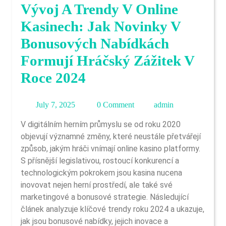
Vývoj A Trendy V Online
Kasinech: Jak Novinky V
Bonusových Nabídkách
Formují Hráčský Zážitek V
Roce 2024
July
admin
July 7, 2025
0 Comment
admin
7,
V digitálním herním průmyslu se od roku 2020
2025
objevují významné změny, které neustále přetvářejí
způsob, jakým hráči vnímají online kasino platformy.
S přísnější legislativou, rostoucí konkurencí a
technologickým pokrokem jsou kasina nucena
inovovat nejen herní prostředí, ale také své
marketingové a bonusové strategie. Následující
článek analyzuje klíčové trendy roku 2024 a ukazuje,
jak jsou bonusové nabídky, jejich inovace a