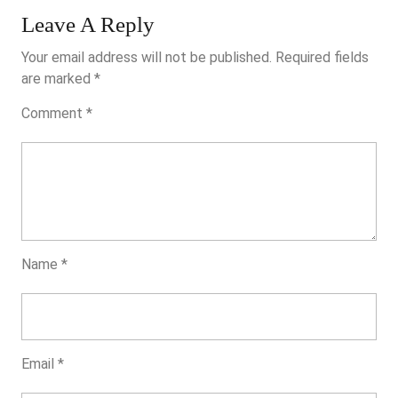
Leave A Reply
Your email address will not be published.
Required fields
are marked
*
Comment
*
Name
*
Email
*