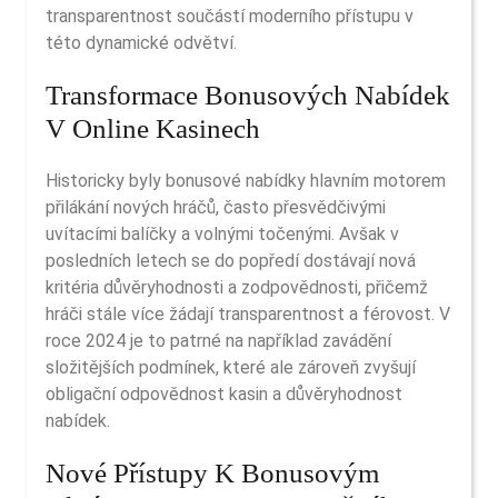
transparentnost součástí moderního přístupu v
této dynamické odvětví.
Transformace Bonusových Nabídek
V Online Kasinech
Historicky byly bonusové nabídky hlavním motorem
přilákání nových hráčů, často přesvědčivými
uvítacími balíčky a volnými točenými. Avšak v
posledních letech se do popředí dostávají nová
kritéria důvěryhodnosti a zodpovědnosti, přičemž
hráči stále více žádají transparentnost a férovost. V
roce 2024 je to patrné na například zavádění
složitějších podmínek, které ale zároveň zvyšují
obligační odpovědnost kasin a důvěryhodnost
nabídek.
Nové Přístupy K Bonusovým