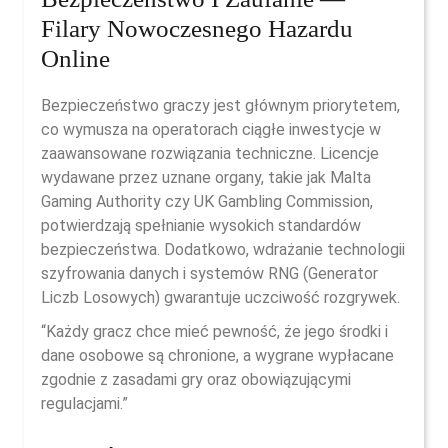
Filary Nowoczesnego Hazardu
Online
Bezpieczeństwo graczy jest głównym priorytetem,
co wymusza na operatorach ciągłe inwestycje w
zaawansowane rozwiązania techniczne. Licencje
wydawane przez uznane organy, takie jak Malta
Gaming Authority czy UK Gambling Commission,
potwierdzają spełnianie wysokich standardów
bezpieczeństwa. Dodatkowo, wdrażanie technologii
szyfrowania danych i systemów RNG (Generator
Liczb Losowych) gwarantuje uczciwość rozgrywek.
“Każdy gracz chce mieć pewność, że jego środki i
dane osobowe są chronione, a wygrane wypłacane
zgodnie z zasadami gry oraz obowiązującymi
regulacjami.”