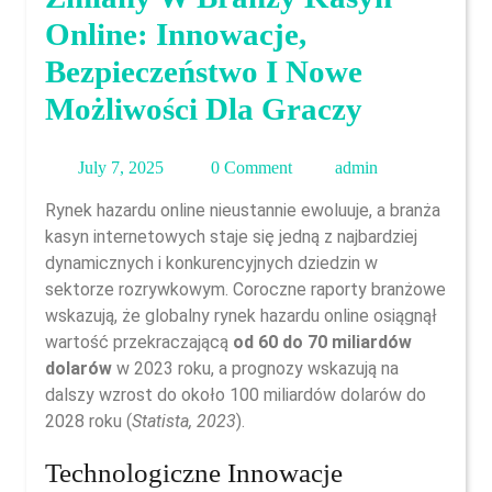
Online: Innowacje,
Bezpieczeństwo I Nowe
Możliwości Dla Graczy
July
admin
July 7, 2025
0 Comment
admin
7,
Rynek hazardu online nieustannie ewoluuje, a branża
2025
kasyn internetowych staje się jedną z najbardziej
dynamicznych i konkurencyjnych dziedzin w
sektorze rozrywkowym. Coroczne raporty branżowe
wskazują, że globalny rynek hazardu online osiągnął
wartość przekraczającą
od 60 do 70 miliardów
dolarów
w 2023 roku, a prognozy wskazują na
dalszy wzrost do około 100 miliardów dolarów do
2028 roku (
Statista, 2023
).
Technologiczne Innowacje