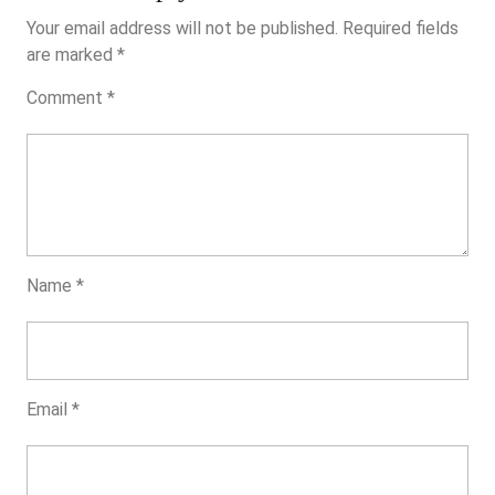
Dalla
Your email address will not be published.
Required fields
Spianata
are marked
*
Comment
*
Name
*
Email
*