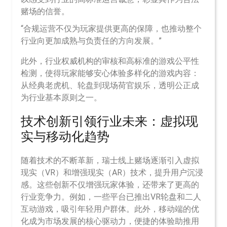
赌场的信誉。
“合规运营不仅为玩家提供更高的保障，也推动整个
行业向更加成熟与负责任的方向发展。”
此外，行业权威机构的审核和高标准的游戏公平性
检测，使得玩家能够安心体验多样化的游戏内容：
从经典老虎机、轮盘到现场荷官娱乐，透明公正成
为行业基本原则之一。
技术创新引领行业未来：虚拟现
实与移动化趋势
随着技术的不断革新，瑞士线上赌场逐渐引入虚拟
现实（VR）和增强现实（AR）技术，提升用户沉浸
感。这些创新不仅增强玩家体验，还带来了更高的
行业竞争力。例如，一些平台已推出VR轮盘和二人
互动游戏，吸引年轻用户群体。此外，移动端的优
化成为市场发展的核心驱动力，便捷的体验助推用