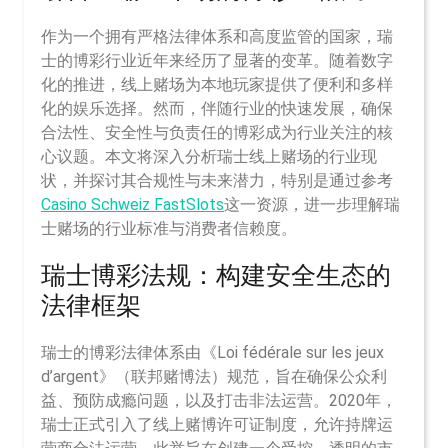
作为一个拥有严格法律体系和高度监管的国家，瑞
士的博彩行业近年来经历了显著的变革。随着数字
化的推进，线上赌场为本地玩家提供了便利和多样
化的娱乐选择。然而，伴随行业的快速发展，确保
合法性、安全性与负责任的博彩成为行业关注的核
心议题。本文将深入分析瑞士线上赌场的行业现
状，并探讨其合规性与未来潜力，特别是通过参考
Casino Schweiz FastSlots
这一资源，进一步理解瑞
士赌场的行业标准与消费者信赖度。
瑞士博彩法规：构建安全生态的
法律框架
瑞士的博彩法律体系由《Loi fédérale sur les jeux
d’argent》（联邦赌博法）规范，旨在确保公众利
益、预防成瘾问题，以及打击非法运营。2020年，
瑞士正式引入了线上赌博许可证制度，允许持牌运