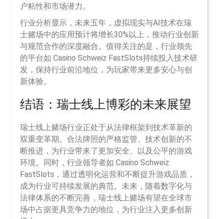
户粘性和市场潜力。
行业分析显示，未来五年，虚拟现实与AI技术在瑞
士赌场中的应用预计将增长30%以上，推动行业创新
与规范合作的深度融合。值得关注的是，行业领先
的平台如 Casino Schweiz FastSlots持续投入技术研
发，保持行业前沿地位，为玩家带来更多安心与创
新体验。
结语：瑞士线上博彩的未来展望
瑞士线上赌场行业正处于从法律框架到技术革新的
双重变革期。合法牌照的严格监管、技术创新的不
断推进，为行业带来了更加安全、以及公平的游戏
环境。同时，行业领导者如 Casino Schweiz
FastSlots，通过透明化运营和不断提升游戏品质，
成为行业可持续发展的典范。未来，随着数字化与
法律体系的不断完善，瑞士线上赌场有望在全球市
场中占据更具竞争力的地位，为行业注入更多创新