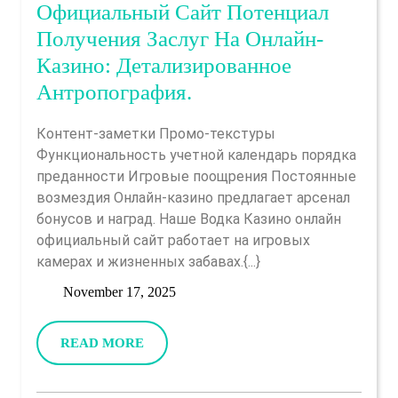
Официальный Сайт Потенциал
Получения Заслуг На Онлайн-
Казино: Детализированное
Индивидуальности
Антропография.
Безвозмездных
Контент-заметки Промо-текстуры
Вращений
Функциональность учетной календарь порядка
А
преданности Игровые поощрения Постоянные
Еще
возмездия Онлайн-казино предлагает арсенал
бонусов и наград. Наше Водка Казино онлайн
Водка
официальный сайт работает на игровых
Казино
камерах и жизненных забавах.{...}
Онлайн
November
November 17, 2025
Официальный
17,
Сайт
2025
READ
READ MORE
Потенциал
MORE
Получения