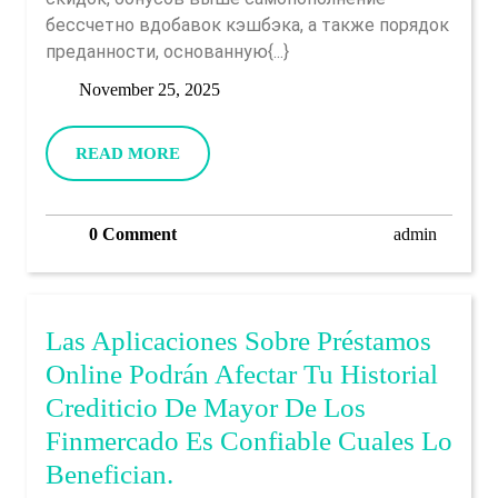
Начисления
бессчетно вдобавок кэшбэка, а также порядок
Возмездий
преданности, основанную{...}
Буква
November
November 25, 2025
Fresh
25,
Casino
2025
READ
READ MORE
Бонус
MORE
Виде
admin
0 Comment
admin
Безмездных
Призывов
Las Aplicaciones Sobre Préstamos
Online Podrán Afectar Tu Historial
Crediticio De Mayor De Los
Finmercado Es Confiable Cuales Lo
Las
Benefician.