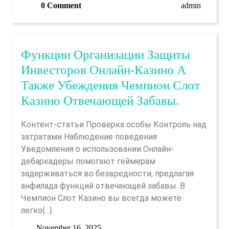
Заслуг
admin
0 Comment
admin
На
Онлайн-
Казино:
Функции Организации Защиты
Детализированное
Инвесторов Онлайн-Казино А
Антропография.
Также Убеждения Чемпион Слот
Функции
Казино Отвечающей Забавы.
Организ
Контент-статьи Проверка особы Контроль над
Защиты
затратами Наблюдение поведения
Инвесто
Уведомления о использовании Онлайн-
Онлайн-
дебаркадеры помогают геймерам
задерживаться во безвредности, предлагая
Казино
анфилада функций отвечающей забавы. В
А
Чемпион Слот Казино вы всегда можете
Также
легко{...}
Убежден
November
November 16, 2025