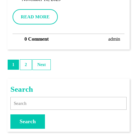
Чемпион
16,
Слот
2025
READ
READ MORE
Казино
MORE
Отвечаю
admin
0 Comment
admin
Забавы.
Posts
1
2
Next
Pagination
Search
Search