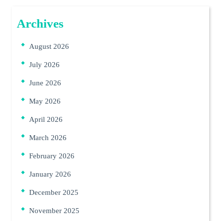
Archives
August 2026
July 2026
June 2026
May 2026
April 2026
March 2026
February 2026
January 2026
December 2025
November 2025