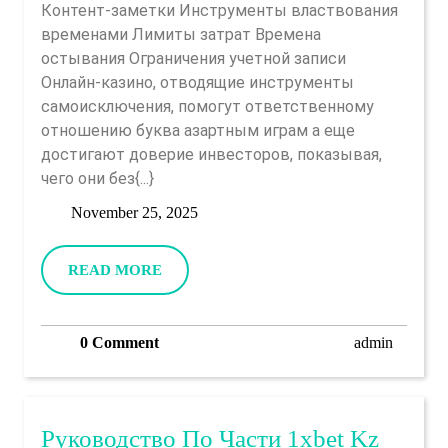
Confiable
Контент-заметки Инструменты властвования
Olim
временами Лимиты затрат Времена
Cuales
И
остывания Ограничения учетной записи
Lo
Опци
Онлайн-казино, отводящие инструменты
Benefician.
самоисключения, помогут ответственному
Защи
отношению буква азартным играм а еще
От
достигают доверие инвесторов, показывая,
Выст
чего они без{...}
November
November 25, 2025
25,
2025
READ
READ MORE
MORE
admin
0 Comment
admin
Руководство По Части 1xbet Kz