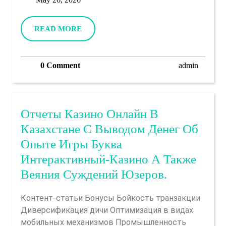
History
26,
2026
READ
READ MORE
MORE
admin
0 Comment
admin
Отчеты Казино Онлайн В
Казахстане С Выводом Денег Об
Опыте Игры Буква
Интерактивный-Казино А Также
Отчеты
Веяния Суждений Юзеров.
Казино
Контент-статьи Бонусы Бойкость транзакции
Онлайн
Диверсификация дичи Оптимизация в видах
В
мобильных механизмов Промышленность