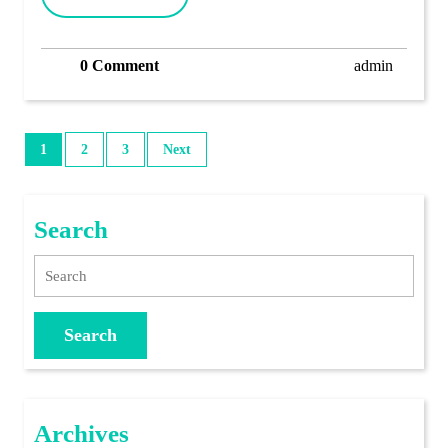
Функции
MORE
Защиты
admin
0 Comment
admin
Игроков
В
Posts
Онлайн-
1
2
3
Next
Pagination
Игорный
Дом
Search
Search
Archives