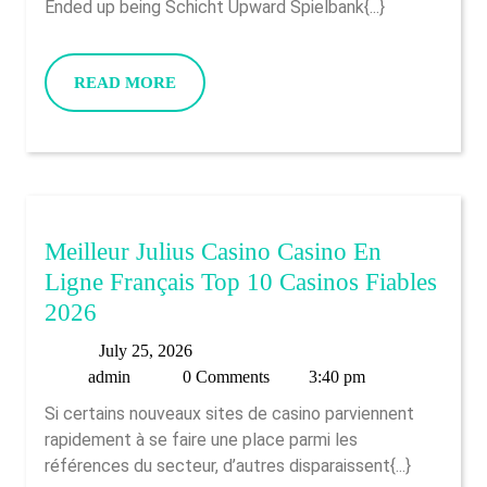
Einfachere
Ended up being Schicht Upward Spielbank{...}
Gelegenheit,
Bimbes
READ
READ MORE
Bei
MORE
Level
Ahead
Spielcasino
Einzuzahlen,
Wie
Meilleur Julius Casino Casino En
Uber
Ligne Français Top 10 Casinos Fiables
Klarna
Meilleur
2026
Julius
July
July 25, 2026
Casino
admin
25,
admin
0 Comments
3:40 pm
Casino
2026
Si certains nouveaux sites de casino parviennent
En
rapidement à se faire une place parmi les
Ligne
références du secteur, d’autres disparaissent{...}